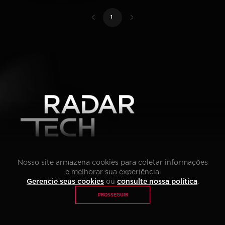
Li e concordo com os termos da
Política de Privacidade
*
PÓS TECH
MBA
1
IMPACT LAB
SOBRE RADAR TECH
Nosso site armazena cookies para coletar informações
PRIVACIDADE
e melhorar sua experiência.
FIAP
Gerencie seus cookies
ou
consulte nossa política
.
GRUPO ALUN
INSCREVA-SE NA NEWSLETTER
PROSSEGUIR
Li e concordo com os termos da
Política de