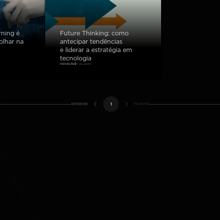
rning é
Future Thinking: como
lhar na
antecipar tendências
e liderar a estratégia em
tecnologia
INOVAÇÃO
27 de janeiro
ANTERIOR
1
PRÓXIMO