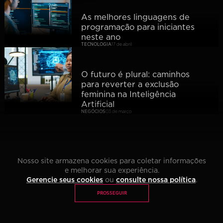
Li e concordo com os termos da
Política de Privacidade
*
PÓS TECH
MBA
As melhores linguagens de
IMPACT LAB
programação para iniciantes
neste ano
TECNOLOGIA
17 de abril
O futuro é plural: caminhos
para reverter a exclusão
feminina na Inteligência
Artificial
NEGÓCIOS
03 de março
1
Nosso site armazena cookies para coletar informações
e melhorar sua experiência.
Gerencie seus cookies
ou
consulte nossa política
.
PROSSEGUIR