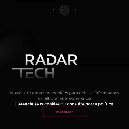
Li e concordo com os termos da
Política de Privacidade
*
PÓS TECH
MBA
1
IMPACT LAB
SOBRE RADAR TECH
Nosso site armazena cookies para coletar informações
PRIVACIDADE
e melhorar sua experiência.
FIAP
Gerencie seus cookies
ou
consulte nossa política
.
GRUPO ALUN
INSCREVA-SE NA NEWSLETTER
PROSSEGUIR
Li e concordo com os termos da
Política de