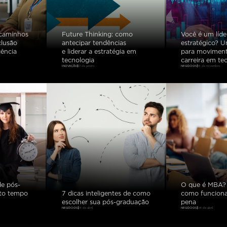
 caminhos
Future Thinking: como
Você é um líde
clusão
antecipar tendências
estratégico? 
gência
e liderar a estratégia em
para moviment
tecnologia
carreira em te
INOVAÇÃO
27 de janeiro
NEGÓCIOS
18 de novembro
de pós-
O que é MBA?
to tempo
7 dicas inteligentes de como
como funciona 
escolher sua pós-graduação
pena
NEGÓCIOS
24 de abril
NEGÓCIOS
04 de abril