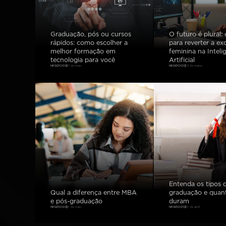
Graduação, pós ou cursos
O futuro é plural:
rápidos: como escolher a
para reverter a ex
melhor formação em
feminina na Inteli
tecnologia para você
Artificial
NEGÓCIOS
27 de maio
NEGÓCIOS
03 de março
Entenda os tipos 
Qual a diferença entre MBA
graduação e quan
e pós-graduação
duram
NEGÓCIOS
14 de maio
NEGÓCIOS
30 de abril