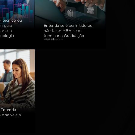
r técnico ou
Um guia
Entenda se é permitido ou
ar sua
não fazer MBA sem
cnologia
terminar a Graduação
NEGÓCIOS
03 de junho
 Entenda
e se vale a