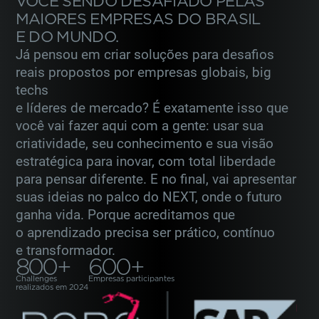
VOCÊ SENDO DESAFIADO PELAS
MAIORES
EMPRESAS DO BRASIL
Mensalidade
E DO MUNDO.
Já pensou em criar soluções para desafios
R$ 2.280,00
*
reais propostos por empresas globais,
big
Consulte condições
techs
e líderes de mercado? É exatamente isso que
você vai fazer aqui com
a gente: usar sua
criatividade, seu conhecimento e sua visão
estratégica para inovar,
com total liberdade
para pensar diferente. E no final, vai apresentar
suas ideias
no palco do NEXT, onde o futuro
ganha vida. Porque acreditamos que
o aprendizado
precisa ser prático, contínuo
e transformador.
800+
600+
Challenges
Empresas participantes
realizados em 2024