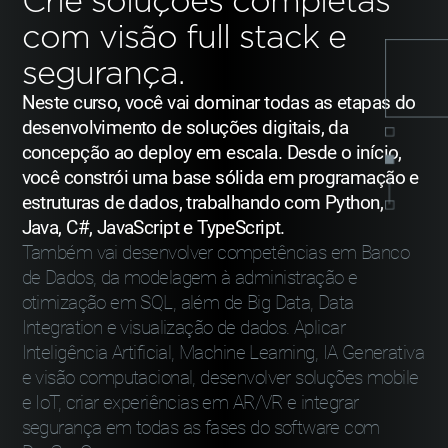
Crie soluções completas
com
visão full stack e
segurança.
Neste curso, você vai dominar todas as etapas do
desenvolvimento de soluções digitais, da
concepção ao deploy em escala. Desde o início,
você constrói uma base sólida em programação e
estruturas de dados, trabalhando com Python,
Java, C#, JavaScript e TypeScript.
Também vai desenvolver competências em Banco
de Dados, da modelagem à administração e
otimização em SQL, além de Big Data, Data
Integration e visualização de dados. Aplicar
Inteligência Artificial, Machine Learning, IA Generativa
e visão computacional, desenvolver soluções mobile
e IoT, criar experiências em AR/VR e integrar
segurança em todas as fases do software com