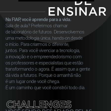
DE
Dias
CAMPUS
ENSINAR
3 dias presenciais
RIO DE JANEIRO
1 dia
com aulas ao vivo
Na FIAP, você aprende para a vida.
4 anos (3200 horas)
Nano Courses
Sala de aula? Preferimos chamar
de laboratório de futuros. Desenvolvemos
Saiba mais
Horário
uma metodologia única, hands-on desde
o início. Para criarmos o diferente,
Noturno: 19h00 às 22h35
juntos. Para você vivenciar a tecnologia,
(Lives: 19h00 às 23h15)
Mensalidade
a inovação e o empreendedorismo com
R$ 2.840,00
*
os professores e especialistas que estão
transformando o agora. É assim que a gente
Dias
Consulte condições
dá vida a futuros. Porque o amanhã não
2 dias presenciais
é um lugar onde você chega.
2 dias com aulas ao vivo
É um caminho que você constrói todo dia.
Nano Courses
Saiba mais