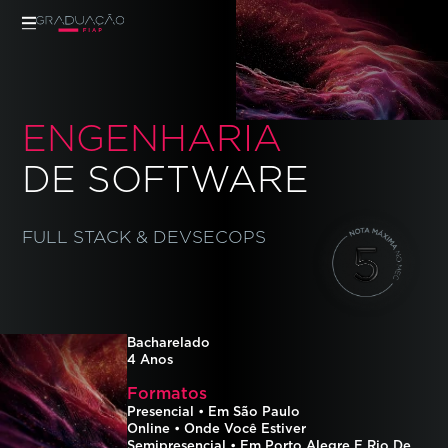
HOME
01
SOBRE O CURSO
02
CONTEÚDO
03
ENGENHARIA
JORNADA 360°
04
TURMAS
05
DE SOFTWARE
FULL STACK & DEVSECOPS
VER MAIS CURSOS
Bacharelado
4
Anos
Formatos
Presencial
•
Em São Paulo
Online
•
Onde Você Estiver
Semipresencial
•
Em Porto Alegre E Rio De