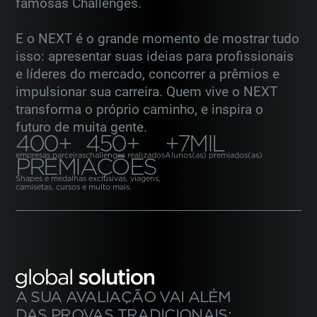
famosas Challenges.
E o NEXT é o grande momento de mostrar tudo
isso: apresentar suas ideias para profissionais
e líderes
do mercado, concorrer a prêmios e
impulsionar sua carreira. Quem vive o NEXT
transforma o próprio caminho,
e inspira o
futuro de muita gente.
400+
450+
+7MIL
empresas parceiras
challenges realizados
Alunos(as) premiados(as)
PREMIAÇÕES
Shapes e medalhas exclusivas, viagens,
camisetas, cursos e muito mais.
A SUA AVALIAÇÃO VAI ALÉM
DAS PROVAS
TRADICIONAIS: