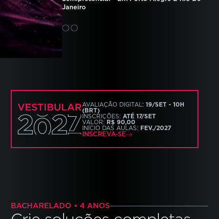
Janeiro
AVALIAÇÃO DIGITAL:
19/SET
-
10
H
(BRT)
INSCRIÇÕES
:
ATÉ
17/SET
VALOR:
R$ 90,00
INÍCIO DAS AULAS:
FEV./2027
INSCREVA-SE
BACHARELADO • 4 ANOS