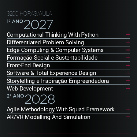
3200 HORAS/AULA
2027
1
º ANO
Computational Thinking With Python
Differentiated Problem Solving
Edge Computing & Computer Systems
Formação Social e Sustentabilidade
Front-End Design
Software & Total Experience Design
Storytelling e Inspiração Empreendedora
Web Development
2028
2
º ANO
Agile Methodology With Squad Framework
AR/VR Modelling And Simulation