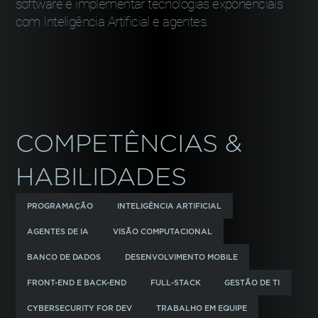
software e implementar tecnologias exponenciais
com Inteligência Artificial e agentes.
COMPETÊNCIAS &
HABILIDADES
PROGRAMAÇÃO
INTELIGÊNCIA ARTIFICIAL
AGENTES DE IA
VISÃO COMPUTACIONAL
BANCO DE DADOS
DESENVOLVIMENTO MOBILE
FRONT-END E BACK-END
FULL-STACK
GESTÃO DE TI
CYBERSECURITY FOR DEV
TRABALHO EM EQUIPE