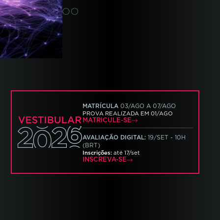
MATRÍCULA
03/AGO
A
07/AGO
PROVA REALIZADA EM
01/AGO
MATRICULE-SE
AVALIAÇÃO DIGITAL:
19/SET
-
10
H
(BRT)
Inscrições:
até
17/set
INSCREVA-SE