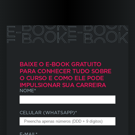
Horário
Noturno
: 19h20 às 22h55
Dias
3 dias presenciais
1 dia
com aulas ao vivo
BAIXE O E-BOOK GRATUITO
Nano Courses
PARA
CONHECER TUDO SOBRE
Saiba mais
O CURSO
E COMO ELE PODE
IMPULSIONAR
SUA CARREIRA
NOME
*
Mensalidade
R$ 2.330,00
*
CELULAR (WHATSAPP)
*
Consulte condições
E-MAIL
*