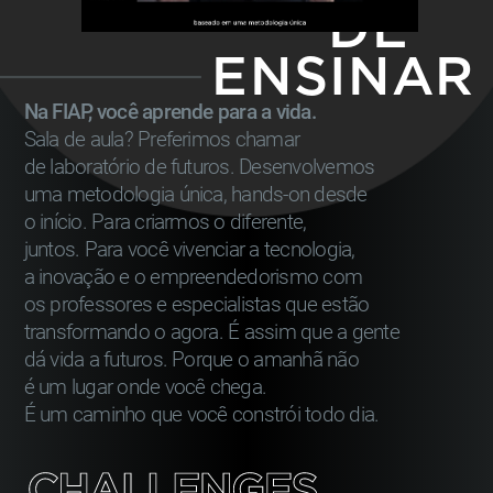
DE
ENSINAR
Dias
3 dias presenciais
Na FIAP, você aprende para a vida.
1 dia
com aulas ao vivo
Sala de aula? Preferimos chamar
Nano Courses
de laboratório de futuros. Desenvolvemos
uma metodologia única, hands-on desde
Saiba mais
o início. Para criarmos o diferente,
juntos. Para você vivenciar a tecnologia,
a inovação e o empreendedorismo com
Mensalidade
os professores e especialistas que estão
transformando o agora. É assim que a gente
R$ 2.330,00
*
dá vida a futuros. Porque o amanhã não
Consulte condições
é um lugar onde você chega.
É um caminho que você constrói todo dia.