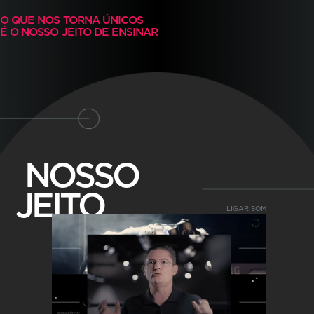
O QUE NOS TORNA ÚNICOS
Mensalidade
É O NOSSO JEITO DE ENSINAR
R$ 2.330,00
*
Consulte condições
NOSSO
CAMPUS
JEITO
PAULISTA
LIGAR SOM
4 anos (3000 horas)
Horário
Noturno
: 19h20 às 22h55