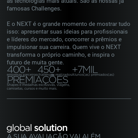
as tecnologias mais atuais. São as nossas já
famosas Challenges.
E o NEXT é o grande momento de mostrar tudo
isso: apresentar suas ideias para profissionais
e líderes
do mercado, concorrer a prêmios e
impulsionar sua carreira. Quem vive o NEXT
transforma o próprio caminho,
e inspira o
futuro de muita gente.
400+
450+
+7MIL
empresas parceiras
challenges realizados
Alunos(as) premiados(as)
PREMIAÇÕES
Shapes e medalhas exclusivas, viagens,
camisetas, cursos e muito mais.
A SUA AVALIAÇÃO VAI ALÉM