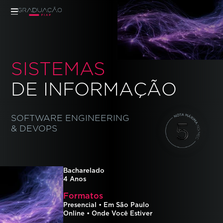
HOME
01
SOBRE O CURSO
02
CONTEÚDO
03
SISTEMAS
JORNADA 360°
04
TURMAS
05
DE INFORMAÇÃO
SOFTWARE ENGINEERING
VER MAIS CURSOS
& DEVOPS
Bacharelado
4
Anos
Formatos
Presencial
•
Em São Paulo
Online
•
Onde Você Estiver