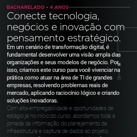
BACHARELADO • 4 ANOS
Conecte tecnologia,
negócios e
inovação com
pensamento estratégico.
Em um cenário de transformação digital, é
fundamental desenvolver uma visão ampla das
organizações e seus modelos de negócio. Por
isso, criamos este curso para você vivenciar na
prática como atuar na área de TI de grandes
empresas, resolvendo problemas reais de
mercado, aplicando raciocínio lógico e criando
soluções inovadoras.
Com alta empregabilidade e oportunidades de
estágio já no início do curso, abordamos toda a
jornada da informação: do planejamento da
infraestrutura e captura de dados ao projeto,