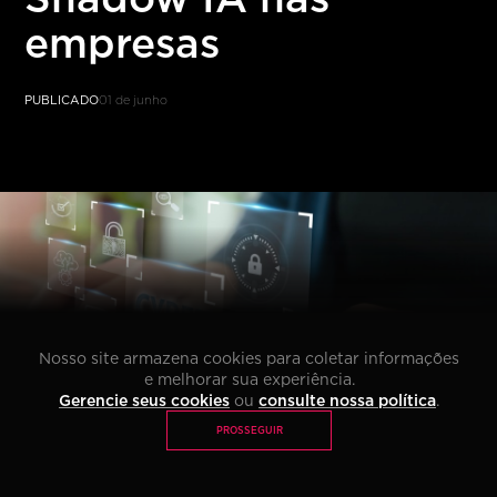
Li e concordo com os termos da
Política de Privacidade
*
PÓS TECH
MBA
empresas
IMPACT LAB
PUBLICADO
01 de junho
Nosso site armazena cookies para coletar informações
e melhorar sua experiência.
Gerencie seus cookies
ou
consulte nossa política
.
PROSSEGUIR