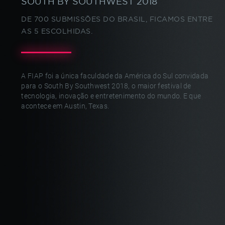
SOUTH BY SOUTHWEST 2018
DE 700 SUBMISSÕES DO BRASIL,
FICAMOS ENTRE
AS 5 ESCOLHIDAS.
A FIAP foi a única faculdade da América do Sul convidada
para o South By Southwest 2018, o maior festival de
tecnologia,
inovação e entretenimento do mundo. E que
acontece em Austin, Texas.