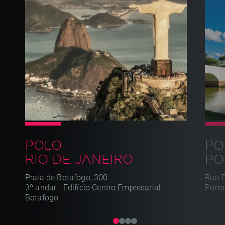
POLO
PO
RIO DE JANEIRO
PO
Praia de Botafogo, 300
Rua F
3º andar - Edifício Centro Empresarial
Porto
Botafogo