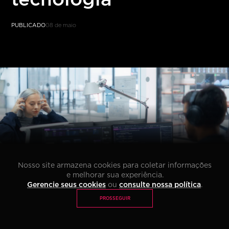
Li e concordo com os termos da
Política de Privacidade
*
PÓS TECH
MBA
IMPACT LAB
PUBLICADO
08 de maio
Nosso site armazena cookies para coletar informações
e melhorar sua experiência.
Gerencie seus cookies
ou
consulte nossa política
.
PROSSEGUIR
PUBLICADO
08 de maio