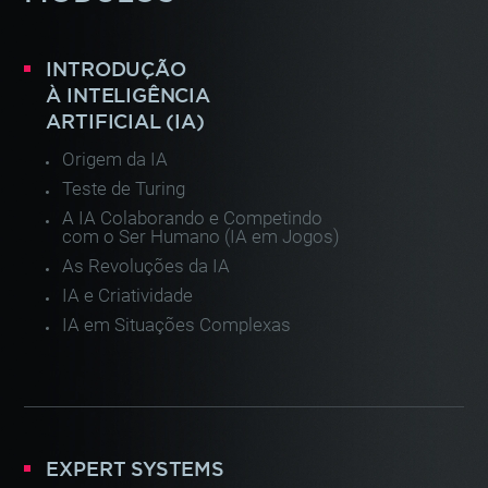
INTRODUÇÃO
À INTELIGÊNCIA
ARTIFICIAL (IA)
Origem da IA
Teste de Turing
A IA Colaborando e Competindo
com o Ser Humano (IA em Jogos)
As Revoluções da IA
IA e Criatividade
IA em Situações Complexas
EXPERT SYSTEMS