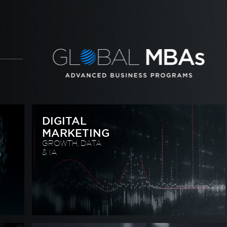
DIGITAL
MARKETING
GROWTH, DATA
& IA