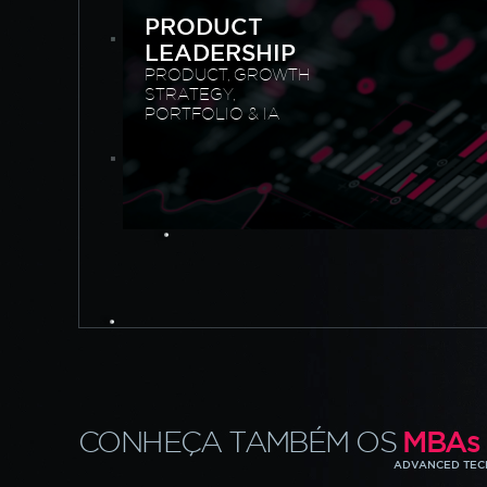
PRODUCT
LEADERSHIP
PRODUCT, GROWTH
STRATEGY,
PORTFOLIO & IA
CONHEÇA TAMBÉM OS
MBA
s
ADVANCED TEC