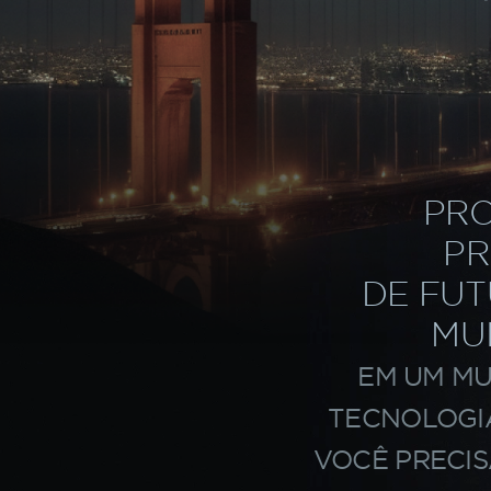
PLATAFORMA FIA
PORTAL DO ALU
FIAP SCHOOL
PRO
PR
DE FUT
MU
EM UM M
TECNOLOGIA
VOCÊ PRECI