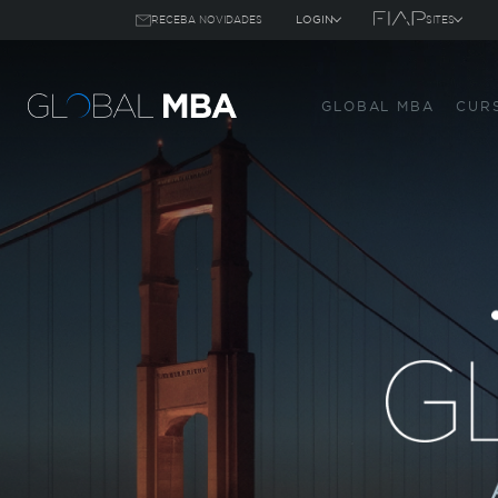
LOGIN
RECEBA NOVIDADES
SITES
RECEBA AS NOVIDADES
▾
▾
DOS 19 CURSOS DE MBA DA FIAP
GLOBAL MBA
CUR
ALUNO
GRADUAÇÃO
PROFESSOR
MBA TECH
GLOBAL MBA
GRADUAÇÃO ONL
PÓS TECH
SKILLS & GO
FIAP EMPRESA
IHELP