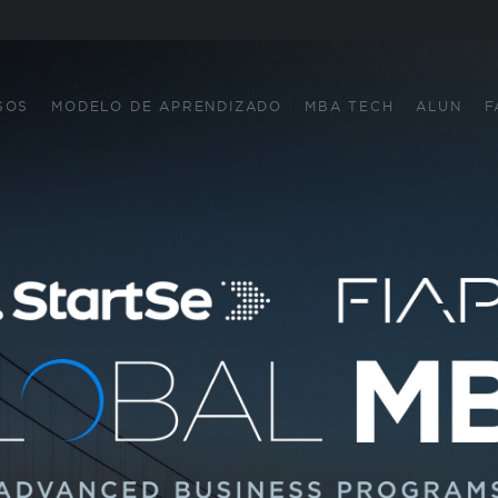
SOS
MODELO DE APRENDIZADO
MBA TECH
ALUN
F
Eu li e concordo com os termos da
política de privacidade
.
INE
S