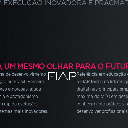
 EXECUÇÃO INOVADORA E PRAGMÁT
, UM MESMO OLHAR PARA O FUTU
orma de desenvolvimento
Referência em educação d
ão no Brasil. Parceira
a FIAP forma os líderes 
ores empresas, ajuda
digital nas principais e
cia e protagonismo
máxima do MEC em dezena
m rápida evolução,
conhecimento prático, vi
stemas mais inovadores.
desenvolver profissionais