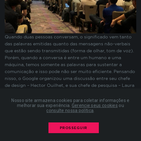
preenchimento de formulários, contagem de
visitas para a medição de performance de
páginas, entre outros. Todos armazenados sem a
possibilidade de identificação pessoal. Ao
configurar seu navegador para bloquear esses
Quando duas pessoas conversam, o significado vem tanto
cookies, algumas partes do site podem não
das palavras emitidas quanto das mensagens não-verbais
funcionar.
que estão sendo transmitidas (forma de olhar, tom de voz).
Porém, quando a conversa é entre um humano e uma
máquina, temos somente as palavras para sustentar a
COOKIES DE PUBLICIDADE
comunicação e isso pode não ser muito eficiente. Pensando
nisso, o Google organizou uma discussão entre seu chefe
Estes cookies são estabelecidos por nossos
de design – Hector Ouilhet, e sua chefe de pesquisa – Laura
parceiros de publicidade e podem ser usados para
Granka – sobre como podemos construir relações melhores
compor um perfil sobre seus interesses e, a partir
entre humanos e máquinas.O debate entre Ouilhet e Granka
Nosso site armazena cookies para coletar informações e
disso, mostrar anúncios relevantes para você em
melhorar sua experiência.
Gerencie seus cookies
ou
mostrou como o Google evoluiu ao longo do tempo para
consulte nossa política
.
outros sites. As informações armazenadas são
promover uma melhor compreensão e uma experiência de
baseadas na identificação exclusiva do seu
comunicação homem-máquina mais eficiente. Quando o
navegador e dispositivo de internet, sem
Google apareceu, ele substituiu os portais como nosso
PROSSEGUIR
armazenar diretamente informações pessoais. Ao
principal meio de acesso às informações na internet.
configurar seu navegador para bloquear esses
Bastava teclar em uma caixa em branco e o Google se