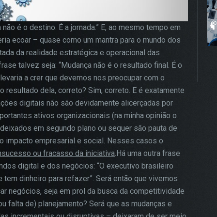
a não é o destino. É a jornada.” E, ao mesmo tempo em
eria ecoar – quase como um mantra para o mundo dos
tada da realidade estratégica e operacional das
ase talvez seja: “Mudança não é o resultado final. É o
s levaria a crer que devemos nos preocupar com o
esultado dela, correto? Sim, correto. E é exatamente
ações digitais não são devidamente alicerçadas por
ortantes ativos organizacionais (na minha opinião o
 deixados em segundo plano ou sequer são pauta de
to impacto empresarial e social. Nesses casos o
nsucesso ou fracasso da iniciativa
.Há uma outra frase
os digital e dos negócios: “O executivo brasileiro
 tem dinheiro para refazer”. Será então que vivemos
ar negócios, seja em prol da busca da competitividade
 (ou falta de) planejamento? Será que as mudanças e
as incrementais ou disruptivas – deixaram de ser meio