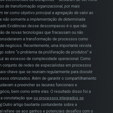
tos de transformação organizacional, por mais
 ter como objetivo principal a agregação de valor ao
, e não somente a implementação de determinada
ade.
Evidências desse descompasso é o que não
ção de novas tecnologias que fracassam ou não
 considerarem a transformação de processos como
e de negócios. Recentemente, uma importante revista
go sobre “o problema da proliferação de produtos” e
uz ao excesso de complexidade operacional. Como
um conjunto de redes de especialistas em processos
nais-chave que se reuniam regularmente para discutir
cessos otimizados. Além de garantir o compartilhamento
udavam a preencher as lacunas funcionais e
gócio, bem como entre elas. O resultado disso foi a
e a constatação que
os processos integrados se
al
.Outro artigo bastante contundente sobre a
al refere-se aos ganhos e potenciais desafios com o