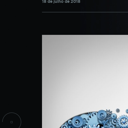
18 de julho de 2018
confi
CPA
do si
INICIAÇÃO CIENTÍFICA
PROJETOS SOCIAIS
COO
INFORMAÇÕES ACADÊMICAS
Estes
TALENT LAB
podem
parti
infor
seu n
infor
esses