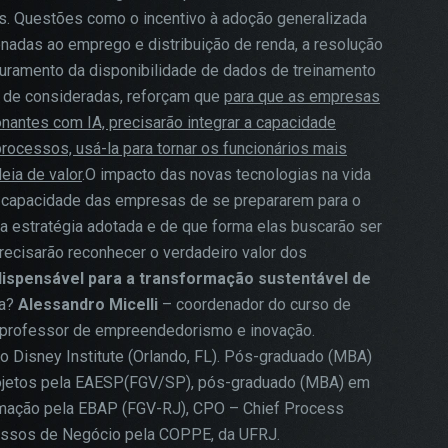
sas. Questões como o incentivo à adoção generalizada
onadas ao emprego e distribuição de renda, a resolução
guramento da disponibilidade de dados de treinamento
r de consideradas, reforçam que
para que as empresas
antes com IA, precisarão integrar a capacidade
rocessos, usá-la para tornar os funcionários mais
eia de valor
.O impacto das novas tecnologias na vida
 a capacidade das empresas de se prepararem para o
a estratégia adotada e de que forma elas buscarão ser
recisarão reconhecer o verdadeiro valor dos
dispensável para a transformação sustentável de
a?
Alessandro Micelli
– coordenador do curso de
professor de empreendedorismo e inovação.
o Disney Institute (Orlando, FL). Pós-graduado (MBA)
ojetos pela EAESP(FGV/SP), pós-graduado (MBA) em
rmação pela EBAP (FGV-RJ), CPO – Chief Process
cessos de Negócio pela COPPE, da UFRJ.