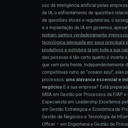
uso da inteligência artificial pelas empre
da IA, o enfrentamento de questões relaci
de questões éticas e regulatórias, o asse
e a implantação da IA em governos, apesa
tenham ganhos verdadeiramente impression
tecnológica adequada em seus principais p
produtivos e estruturá-la em toda a sua cad
das pessoas é tão certo quanto é incerta
que vem pela frente. Independentemente d
competitivas rumo ao “oceano azul”, elas p
processos:
uma alavanca essencial e in
negócios
.E a sua empresa? Está preparad
MBA em Gestão por Processos da FIAP e 
Especialista em Leadership Excellence pel
em Gestão Estratégica e Econômica de Pr
Gestão de Negócios e Tecnologia da Info
Officer – em Engenharia e Gestão de Pro