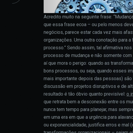
Acredito muito na seguinte frase: “Mudanç
que essa frase ecoa – ou pelo menos dev
negócios, parece estar cada vez mais afas
organizações. Uma outra conotação para a fr
processo.” Sendo assim, tal afirmativa no
processo de mudança e não somente com o r
aí que mora o perigo: quando as transform
bons processos, ou seja, quando esses imp
mais importante depois das pessoas) são
discussão em projetos disruptivos e de al
resultado é tão óbvio quanto previsível:
o i
que retrata bem a desconexão entre os mund
nunca tem tempo para planejar, mas sempre
em uma era em que a urgência para alavanc
ou exponencialidade, justifica erros e mal
transformações organizacionais – sejam el