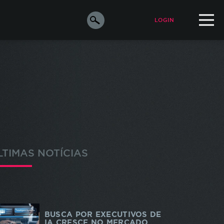
LOGIN
ALUNO
PROFESSOR
orar a
e os
s
LTIMAS NOTÍCIAS
ara
o de
m de
odos
BUSCA POR EXECUTIVOS DE
IA CRESCE NO MERCADO