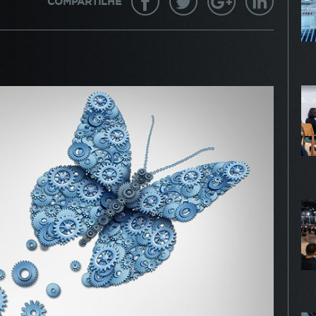
COMPARTILHE
gurar seu navegador para bloquear esses cookies, algumas pa
te podem não funcionar.
KIES DE PUBLICIDADE
Habilitado
 cookies são estabelecidos por nossos parceiros de publici
 ser usados para compor um perfil sobre seus interesses e,
r disso, mostrar anúncios relevantes para você em outros site
mações armazenadas são baseadas na identificação exclusiv
avegador e dispositivo de internet, sem armazenar diretamen
mações pessoais. Ao configurar seu navegador para bloquear
 cookies, você terá menos publicidade direcionada.
PROSSEGUIR