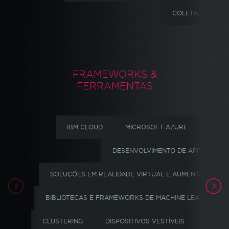
COLETA, ANÁLIS
FRAMEWORKS &
FERRAMENTAS
IBM CLOUD
MICROSOFT AZURE
R ST
DESENVOLVIMENTO DE APPS
SOLUÇÕES EM REALIDADE VIRTUAL E AUMENTADA
BIBLIOTECAS E FRAMEWORKS DE MACHINE LEARNING
CLUSTERING
DISPOSITIVOS VESTÍVEIS
SENSO