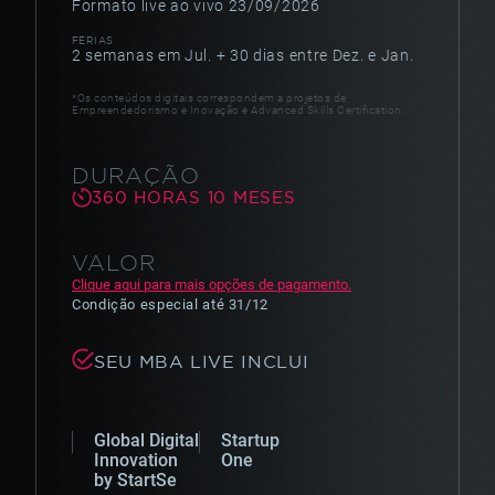
Formato live ao vivo 23/09/2026
FÉRIAS
2 semanas em Jul. + 30 dias entre Dez. e Jan.
*Os conteúdos digitais correspondem a projetos de
Empreendedorismo e Inovação e Advanced Skills Certification.
DURAÇÃO
360
HORAS
10
MESES
VALOR
Clique aqui para mais opções de pagamento.
Condição especial
até
31/12
SEU MBA LIVE INCLUI
Global Digital
Startup
Innovation
One
by StartSe