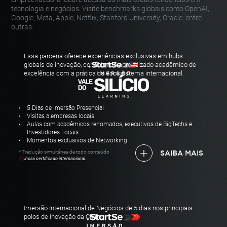
tecnologia e negócios. Visite benchmarks
globais como OpenAI,
Google, Meta, Apple, Netflix, Stanford University,
Oracle, entre
outras.
Essa parceria oferece experiências exclusivas em hubs
globais de inovação, conectando
aprendizado acadêmico de
excelência com a prática do ecossistema internacional.
5 Dias de Imersão Presencial
Visitas a empresas locais
Aulas com acadêmicos renomados, executivos de BigTechs e
Investidores Locais
Momentos exclusivos de Networking
* Tradução simultânea de todo conteúdo
SAIBA MAIS
Inclui certificado internacional.
Imersão Internacional de Negócios de 5 dias nos principais
polos de inovação da China.