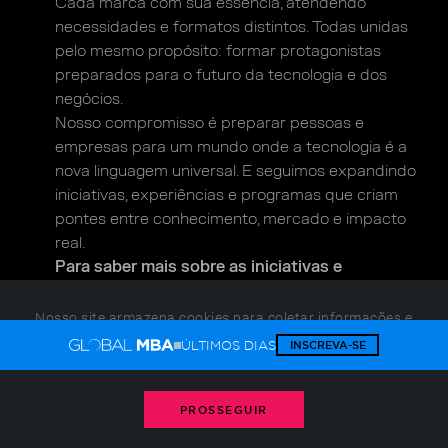
Cada marca com sua essência, atendendo
necessidades e formatos distintos. Todas unidas
pelo
mesmo propósito: formar protagonistas
preparados
para o futuro da tecnologia e dos
negócios.
Nosso compromisso é preparar pessoas e
empresas
para um mundo onde a tecnologia é a
nova linguagem
universal. E seguimos expandindo
iniciativas,
experiências e programas que criam
pontes entre
conhecimento, mercado e impacto
real.
Para saber mais sobre as iniciativas
e
novidades do Grupo Alun, clique abaixo.
Nosso site armazena cookies para coletar informações e
melhorar sua experiência.
Gerencie seus cookies
ou
ÚLTIMOS DIAS
INSCREVA-SE
Descubra tudo sobre a Alun
consulte nossa política
PROSSEGUIR