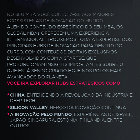
NO SEU MBA VOCÊ CONECTA-SE AOS MAIORES
ECOSSISTEMAS DE INOVAÇÃO DO MUNDO
ALÉM DO CONTEÚDO ESPECÍFICO DO SEU MBA,
OS
GLOBAL MBAs OFERECEM UMA EXPERIÊNCIA
INTERNACIONAL. TROUXEMOS TODA A EXPERTISE DOS
PRINCIPAIS HUBS DE INOVAÇÃO PARA DENTRO DO
CURSO,
COM CONTEÚDOS DIGITAIS EXCLUSIVOS
DESENVOLVIDOS
COM A STARTSE, QUE
PROPORCIONAM INSIGHTS
IMPORTANTES SOBRE O
QUE ESTÁ SENDO CRIADO
HOJE NOS POLOS MAIS
AVANÇADOS DO PLANETA.
VOCÊ IRÁ EXPLORAR HUBS ESTRATÉGICOS COMO:
•
CHINA
, ENTENDENDO A REVOLUÇÃO DA INDÚSTRIA E
DEEP TECH.
•
SILICON VALLEY
, BERÇO DA INOVAÇÃO CONTÍNUA.
•
A INOVAÇÃO PELO MUNDO
, EXPERIÊNCIAS DE ISRAEL,
JAPÃO,
SINGAPURA, ESTÔNIA, FINLÂNDIA, ENTRE
OUTROS.