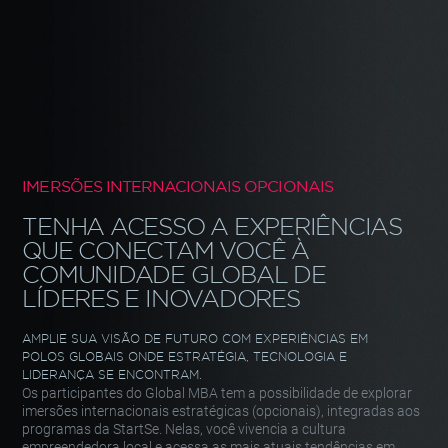
IMERSÕES INTERNACIONAIS OPCIONAIS
TENHA ACESSO A EXPERIÊNCIAS
QUE CONECTAM VOCÊ À
COMUNIDADE
GLOBAL DE
LÍDERES E INOVADORES
AMPLIE SUA VISÃO DE FUTURO COM EXPERIÊNCIAS EM
POLOS GLOBAIS ONDE ESTRATÉGIA, TECNOLOGIA
E
LIDERANÇA SE ENCONTRAM.
Os participantes do
Global MBA
tem a possibilidade de explorar
imersões
internacionais estratégicas (opcionais), integradas aos
programas da
StartSe. Nelas, você vivencia a cultura
empreendedora local e acessa as
mais atuais tendências em