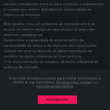
preenchimento de formulários, contagem de
equipes competiram entre si, para construir e implementar
visitas para a medição de performance de
o modelo que melhor atendesse às necessidades de
páginas, entre outros. Todos armazenados sem a
negócios da empresa.
possibilidade de identificação pessoal. Ao
Este desafio criou um ambiente de interação entre os
configurar seu navegador para bloquear esses
cookies, algumas partes do site podem não
alunos, ao mesmo tempo em que atingiu os seguintes
funcionar.
objetivos pedagógicos:
Desenvolver a capacidade de entendimento de
necessidades de dados e de negócios das corporações.
Colocar em prática técnicas de desenvolvimento de
COOKIES DE PUBLICIDADE
modelos de dados utilizando as boas práticas.
Criar documentação de modelos de dados aderentes às
Estes cookies são estabelecidos por nossos
práticas de mercado.
parceiros de publicidade e podem ser usados para
compor um perfil sobre seus interesses e, a partir
Nosso site armazena cookies para coletar informações e
disso, mostrar anúncios relevantes para você em
melhorar sua experiência.
Gerencie seus cookies
ou
consulte nossa política
.
outros sites. As informações armazenadas são
baseadas na identificação exclusiva do seu
navegador e dispositivo de internet, sem
PROSSEGUIR
armazenar diretamente informações pessoais. Ao
configurar seu navegador para bloquear esses