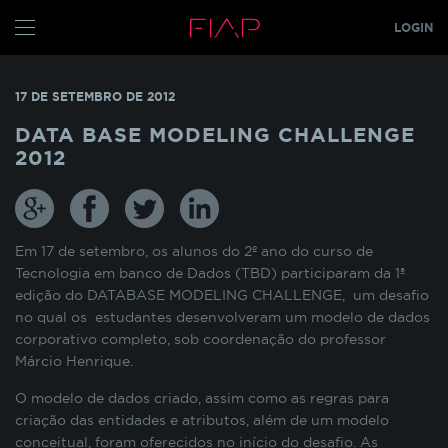
LOGIN
CONFIGURE SEUS COOKIES
ALUNO
17 DE SETEMBRO DE 2012
PROFESSOR
Pensando em nossos alunos, fazemos o uso de
DATA BASE MODELING CHALLENGE
cookies para melhorar a experiência de
2012
navegação em nosso site e otimizar
GRADUAÇÃO
constantemente os nossos serviços. Os cookies
MBA
s
TECH
armazenam temporariamente algumas
informações básicas da sua interação com as
GLOBAL MBA
s
nossas páginas.
Em 17 de setembro, os alunos do 2º ano do curso de
Tecnologia em banco de Dados (TBD) participaram da 1ª
PÓS TECH
edição do DATABASE MODELING CHALLENGE, um desafio
COOKIES INDISPENSÁVEIS
FIAP ON
no qual os estudantes desenvolveram um modelo de dados
corporativo completo, sob coordenação do professor
FIAP EMPRESAS
Estes cookies não podem ser desativados pois
Márcio Henrique.
são necessários para que o site funcione
FIAP
O modelo de dados criado, assim como as regras para
corretamente ou para melhorar o desempenho
funcionalidades diversas. Eles estão relacionados
criação das entidades e atributos, além de um modelo
ALUN
com a realização de login no Portal do Aluno, o
conceitual, foram oferecidos no início do desafio. As