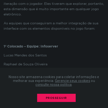
preenchimento de formulários, contagem de
iteração com o jogador. Eles tiveram que explorar, portanto,
visitas para a medição de performance de
esta dimensão que é muito importante em qualquer jogo
páginas, entre outros. Todos armazenados sem a
eletrônico.
possibilidade de identificação pessoal. Ao
As equipes que conseguiram a melhor integração de sua
configurar seu navegador para bloquear esses
interface com os elementos disponíveis no jogo foram:
cookies, algumas partes do site podem não
funcionar.
1º Colocado – Equipe: Infoserver
COOKIES DE PUBLICIDADE
Lucas Mendes dos Santos
Raphael de Souza Oliveira
Estes cookies são estabelecidos por nossos
parceiros de publicidade e podem ser usados para
Thales Garcia Brandão
compor um perfil sobre seus interesses e, a partir
Nosso site armazena cookies para coletar informações e
disso, mostrar anúncios relevantes para você em
melhorar sua experiência.
Gerencie seus cookies
ou
consulte nossa política
.
outros sites. As informações armazenadas são
baseadas na identificação exclusiva do seu
navegador e dispositivo de internet, sem
PROSSEGUIR
2º Colocado – Equipe: Notis
armazenar diretamente informações pessoais. Ao
configurar seu navegador para bloquear esses