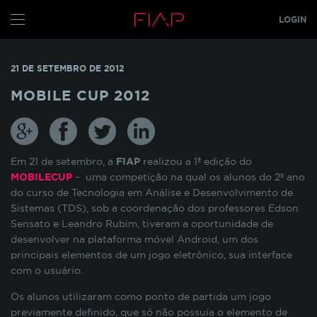
LOGIN
CONFIGURE SEUS COOKIES
ALUNO
21 DE SETEMBRO DE 2012
PROFESSOR
Pensando em nossos alunos, fazemos o uso de
MOBILE CUP 2012
cookies para melhorar a experiência de
navegação em nosso site e otimizar
GRADUAÇÃO
constantemente os nossos serviços. Os cookies
MBA
s
TECH
armazenam temporariamente algumas
informações básicas da sua interação com as
Em 21 de setembro, a
FIAP
realizou a 1ª edição do
GLOBAL MBA
s
nossas páginas.
MOBILECUP
– uma competição na qual os alunos do 2º ano
do curso de Tecnologia em Análise e Desenvolvimento de
PÓS TECH
Sistemas (TDS), sob a coordenação dos professores Edson
COOKIES INDISPENSÁVEIS
FIAP ON
Sensato e Leandro Rubim, tiveram a oportunidade de
desenvolver na plataforma móvel Android, um dos
FIAP EMPRESAS
Estes cookies não podem ser desativados pois
principais elementos de um jogo eletrônico, sua interface
são necessários para que o site funcione
com o usuário.
FIAP
corretamente ou para melhorar o desempenho
Os alunos utilizaram como ponto de partida um jogo
funcionalidades diversas. Eles estão relacionados
ALUN
com a realização de login no Portal do Aluno, o
previamente definido, que só não possuía o elemento de