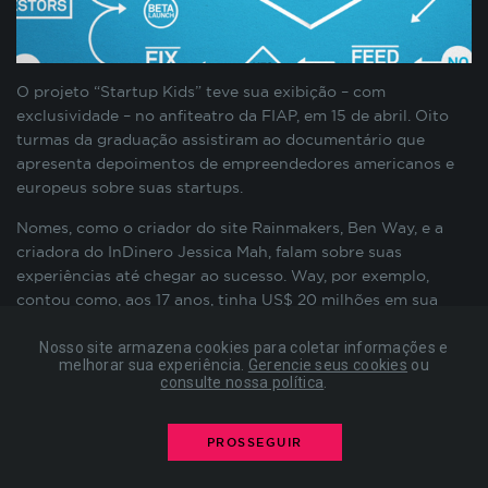
preenchimento de formulários, contagem de
visitas para a medição de performance de
páginas, entre outros. Todos armazenados sem a
possibilidade de identificação pessoal. Ao
O projeto “Startup Kids” teve sua exibição – com
configurar seu navegador para bloquear esses
exclusividade – no anfiteatro da FIAP, em 15 de abril. Oito
cookies, algumas partes do site podem não
turmas da graduação assistiram ao documentário que
funcionar.
apresenta depoimentos de empreendedores americanos e
europeus sobre suas startups.
Nomes, como o criador do site Rainmakers, Ben Way, e a
COOKIES DE PUBLICIDADE
criadora do InDinero Jessica Mah, falam sobre suas
experiências até chegar ao sucesso. Way, por exemplo,
Estes cookies são estabelecidos por nossos
contou como, aos 17 anos, tinha US$ 20 milhões em sua
parceiros de publicidade e podem ser usados para
conta e três anos depois não tinha mais nada. Jessica, por
compor um perfil sobre seus interesses e, a partir
sua vez, aproveitou para dar seu relato de vida de
Nosso site armazena cookies para coletar informações e
disso, mostrar anúncios relevantes para você em
melhorar sua experiência.
Gerencie seus cookies
ou
empreendedora: “Você vai trabalhar por muitas horas e tem
consulte nossa política
.
outros sites. As informações armazenadas são
que gostar disso”.
baseadas na identificação exclusiva do seu
navegador e dispositivo de internet, sem
O filme também apresenta falas de investidores e
PROSSEGUIR
armazenar diretamente informações pessoais. Ao
empreendedores bem-sucedidos, que hoje podem falar com
configurar seu navegador para bloquear esses
propriedade sobre o que é pedido pelo mercado das