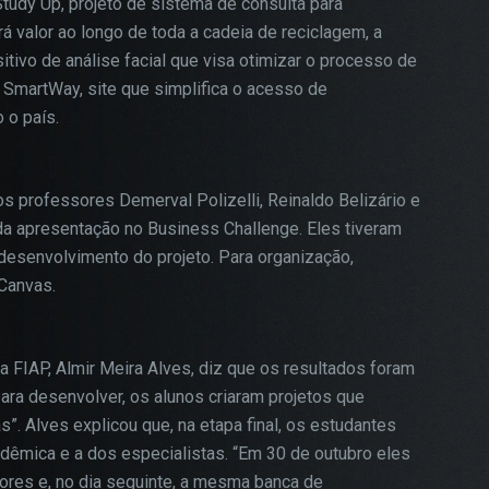
udy Up, projeto de sistema de consulta para
á valor ao longo de toda a cadeia de reciclagem, a
sitivo de análise facial que visa otimizar o processo de
martWay, site que simplifica o acesso de
 o país.
s professores Demerval Polizelli, Reinaldo Belizário e
da apresentação no Business Challenge. Eles tiveram
 desenvolvimento do projeto. Para organização,
Canvas.
 FIAP, Almir Meira Alves, diz que os resultados foram
ara desenvolver, os alunos criaram projetos que
”. Alves explicou que, na etapa final, os estudantes
adêmica e a dos especialistas. “Em 30 de outubro eles
ores e, no dia seguinte, a mesma banca de