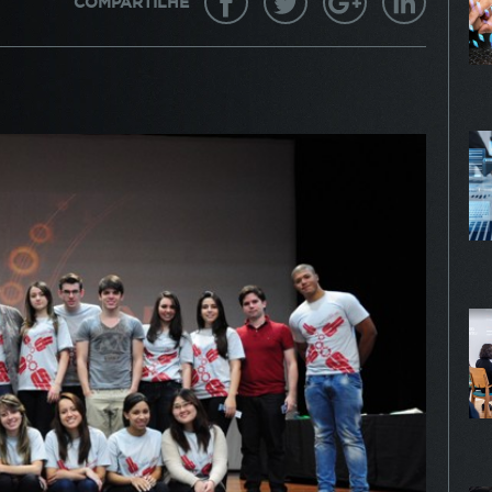
COMPARTILHE
gurar seu navegador para bloquear esses cookies, algumas pa
te podem não funcionar.
KIES DE PUBLICIDADE
Habilitado
 cookies são estabelecidos por nossos parceiros de publici
 ser usados para compor um perfil sobre seus interesses e,
r disso, mostrar anúncios relevantes para você em outros site
mações armazenadas são baseadas na identificação exclusiv
avegador e dispositivo de internet, sem armazenar diretamen
mações pessoais. Ao configurar seu navegador para bloquear
 cookies, você terá menos publicidade direcionada.
PROSSEGUIR