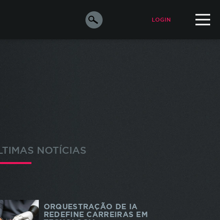
LOGIN
ALUNO
PROFESSOR
orar a
e os
s
LTIMAS NOTÍCIAS
ara
o de
m de
ORQUESTRAÇÃO DE IA
odos
REDEFINE CARREIRAS EM