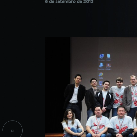
6 de setembro de 2013
confi
CPA
do si
INICIAÇÃO CIENTÍFICA
PROJETOS SOCIAIS
COO
INFORMAÇÕES ACADÊMICAS
Estes
TALENT LAB
podem
parti
infor
seu n
infor
esses