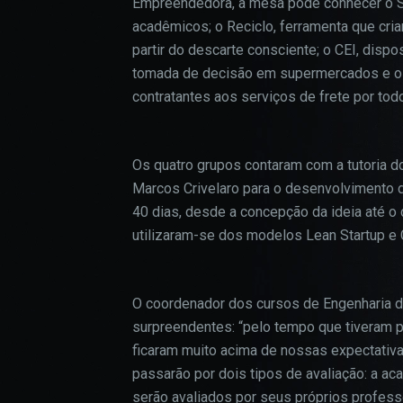
Empreendedora, a mesa pôde conhecer o St
acadêmicos; o Reciclo, ferramenta que criar
partir do descarte consciente; o CEI, dispo
tomada de decisão em supermercados e o S
contratantes aos serviços de frete por todo
Os quatro grupos contaram com a tutoria do
Marcos Crivelaro para o desenvolvimento 
40 dias, desde a concepção da ideia até o
utilizaram-se dos modelos Lean Startup e 
O coordenador dos cursos de Engenharia da
surpreendentes: “pelo tempo que tiveram p
ficaram muito acima de nossas expectativas
passarão por dois tipos de avaliação: a ac
serão avaliados por seus próprios profess