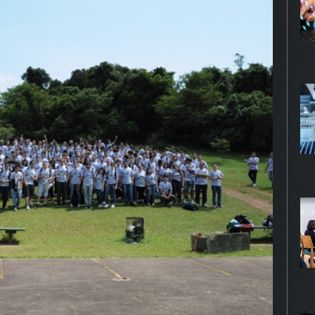
gurar seu navegador para bloquear esses cookies, algumas pa
te podem não funcionar.
KIES DE PUBLICIDADE
Habilitado
 cookies são estabelecidos por nossos parceiros de publici
 ser usados para compor um perfil sobre seus interesses e,
r disso, mostrar anúncios relevantes para você em outros site
mações armazenadas são baseadas na identificação exclusiv
avegador e dispositivo de internet, sem armazenar diretamen
mações pessoais. Ao configurar seu navegador para bloquear
 cookies, você terá menos publicidade direcionada.
PROSSEGUIR