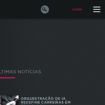
LOGIN
ALUNO
PROFESSOR
orar a
e os
s
LTIMAS NOTÍCIAS
ara
o de
m de
ORQUESTRAÇÃO DE IA
odos
REDEFINE CARREIRAS EM