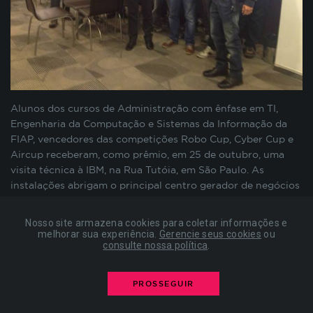
preenchimento de formulários, contagem de
visitas para a medição de performance de
páginas, entre outros. Todos armazenados sem a
possibilidade de identificação pessoal. Ao
configurar seu navegador para bloquear esses
cookies, algumas partes do site podem não
funcionar.
Alunos dos cursos de Administração com ênfase em TI,
Engenharia da Computação e Sistemas da Informação da
FIAP, vencedores das competições Robo Cup, Cyber Cup e
COOKIES DE PUBLICIDADE
Aircup receberam, como prêmio, em 25 de outubro, uma
visita técnica à IBM, na Rua Tutóia, em São Paulo. As
instalações abrigam o principal centro gerador de negócios
Estes cookies são estabelecidos por nossos
da empresa na América Latina.
parceiros de publicidade e podem ser usados para
compor um perfil sobre seus interesses e, a partir
Nosso site armazena cookies para coletar informações e
Os estudantes foram acompanhados pelo professor dos
disso, mostrar anúncios relevantes para você em
melhorar sua experiência.
Gerencie seus cookies
ou
cursos de graduação da FIAP, Reinaldo Belizário. Em
consulte nossa política
.
outros sites. As informações armazenadas são
atividades como palestras, apresentações e
tours
por
baseadas na identificação exclusiva do seu
diversos setores da empresa como o de pesquisas, eles
navegador e dispositivo de internet, sem
PROSSEGUIR
conheceram a história da IBM e dados atualizados sobre o
armazenar diretamente informações pessoais. Ao
mercado de trabalho em TI. “Conhecemos as grandes
configurar seu navegador para bloquear esses