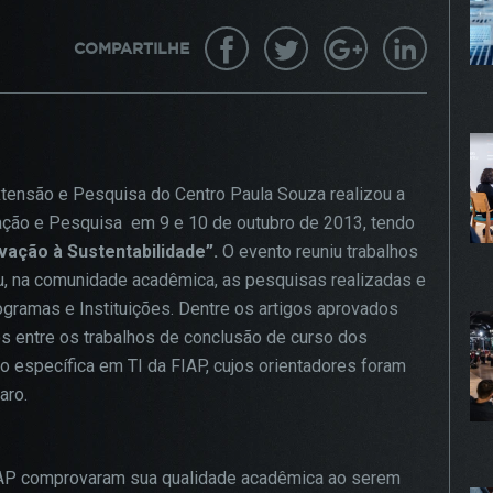
gurar seu navegador para bloquear esses cookies, algumas pa
COMPARTILHE
te podem não funcionar.
KIES DE PUBLICIDADE
Habilitado
tensão e Pesquisa do Centro Paula Souza realizou a
 cookies são estabelecidos por nossos parceiros de publici
ção e Pesquisa em 9 e 10 de outubro de 2013, tendo
 ser usados para compor um perfil sobre seus interesses e,
r disso, mostrar anúncios relevantes para você em outros site
vação à Sustentabilidade”.
O evento reuniu trabalhos
mações armazenadas são baseadas na identificação exclusiv
u, na comunidade acadêmica, as pesquisas realizadas e
avegador e dispositivo de internet, sem armazenar diretamen
gramas e Instituições. Dentre os artigos aprovados
mações pessoais. Ao configurar seu navegador para bloquear
s entre os trabalhos de conclusão de curso dos
 cookies, você terá menos publicidade direcionada.
específica em TI da FIAP, cujos orientadores foram
aro.
PROSSEGUIR
FIAP comprovaram sua qualidade acadêmica ao serem