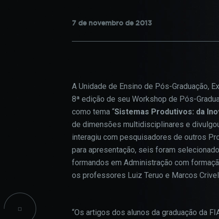
confi
CPA
do si
7 de novembro de 2013
INICIAÇÃO CIENTÍFICA
PROJETOS SOCIAIS
COO
INFORMAÇÕES ACADÊMICAS
A Unidade de Ensino de Pós-Graduação, Ex
Estes
TALENT LAB
8ª edição de seu Workshop de Pós-Gradua
podem
parti
como tema “
Sistemas Produtivos: da Ino
infor
de dimensões multidisciplinares e divulgo
seu n
interagiu com pesquisadores de outros Pro
infor
para apresentação, seis foram selecionado
esses
formandos em Administração com formação 
os professores Luiz Teruo e Marcos Crivel
“Os artigos dos alunos da graduação da 