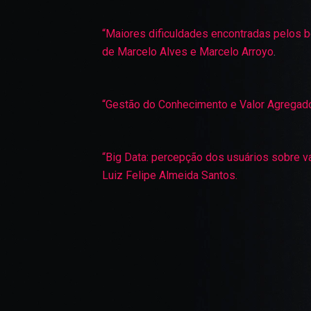
“Maiores dificuldades encontradas pelos b
de Marcelo Alves e Marcelo Arroyo
.
“Gestão do Conhecimento e Valor Agregado
“Big Data: percepção dos usuários sobre v
Luiz Felipe Almeida Santos.