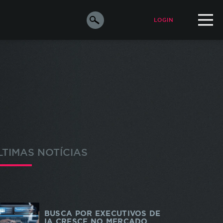
LOGIN
ALUNO
PROFESSOR
orar a
e os
s
LTIMAS NOTÍCIAS
ara
o de
m de
odos
BUSCA POR EXECUTIVOS DE
IA CRESCE NO MERCADO