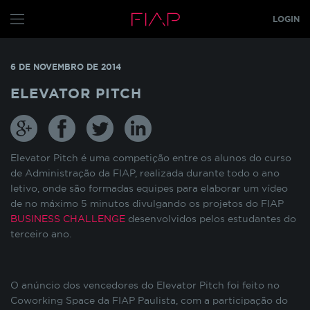
LOGIN
CONFIGURE SEUS COOKIES
ALUNO
6 DE NOVEMBRO DE 2014
PROFESSOR
Pensando em nossos alunos, fazemos o uso de
ELEVATOR PITCH
cookies para melhorar a experiência de
navegação em nosso site e otimizar
GRADUAÇÃO
constantemente os nossos serviços. Os cookies
MBA
s
TECH
armazenam temporariamente algumas
informações básicas da sua interação com as
Elevator Pitch é uma competição entre os alunos do curso
GLOBAL MBA
s
nossas páginas.
de Administração da FIAP, realizada durante todo o ano
letivo, onde são formadas equipes para elaborar um vídeo
PÓS TECH
de no máximo 5 minutos divulgando os projetos do FIAP
COOKIES INDISPENSÁVEIS
FIAP ON
BUSINESS CHALLENGE
desenvolvidos pelos estudantes do
terceiro ano.
FIAP EMPRESAS
Estes cookies não podem ser desativados pois
são necessários para que o site funcione
FIAP
corretamente ou para melhorar o desempenho
O anúncio dos vencedores do Elevator Pitch foi feito no
funcionalidades diversas. Eles estão relacionados
ALUN
Coworking Space da FIAP Paulista, com a participação do
com a realização de login no Portal do Aluno, o