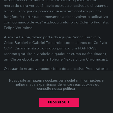
estudantes com deficiências. Nós fomos pesquisar no
preenchimento de formulários, contagem de
mercado para ver se já havia outros aplicativos e chegamos
visitas para a medição de performance de
à conclusão que os poucos que existem contém poucas
páginas, entre outros. Todos armazenados sem a
funções. A partir daí começamos a desenvolver o aplicativo
possibilidade de identificação pessoal. Ao
com comando de voz” explicou o aluno do Colégio Paulista,
configurar seu navegador para bloquear esses
Felipe Veríssimo.
cookies, algumas partes do site podem não
funcionar.
Além de Felipe, fazem parte da equipe Bianca Caravajo,
Celso Barbieri e Gabriel Tescarolo, todos alunos do Colégio
COPI. Cada membro do grupo ganhou um FIAP PASS
(acesso gratuito e vitalício a qualquer curso da faculdade),
COOKIES DE PUBLICIDADE
um Chromebook, um smartphone Nexus 5, um Chromecast.
Estes cookies são estabelecidos por nossos
O segundo grupo vencedor foi o do aplicativo Preparatório
parceiros de publicidade e podem ser usados para
Enem, que veio da Universidade Tecnológica Federal do
compor um perfil sobre seus interesses e, a partir
Paraná. Os integrantes do grupo são: Lucas Ribeiro, Maísa
Nosso site armazena cookies para coletar informações e
disso, mostrar anúncios relevantes para você em
melhorar sua experiência.
Gerencie seus cookies
ou
Baldicera e Renan Gonçalves. O aplicativo tem o objetivo de
consulte nossa política
.
outros sites. As informações armazenadas são
facilitar o acesso do usuário às provas do Enem, até mesmo
baseadas na identificação exclusiva do seu
quando o usuário não está conectado com a internet. “A
navegador e dispositivo de internet, sem
gente se esforçou muito e acho que todo mundo que estava
PROSSEGUIR
armazenar diretamente informações pessoais. Ao
aqui merecia. Fico muito feliz por ter participado e visto
configurar seu navegador para bloquear esses