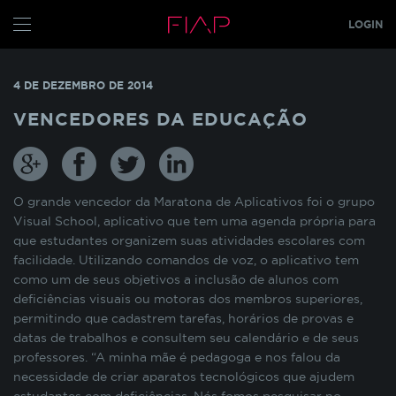
LOGIN
CONFIGURE SEUS COOKIES
ALUNO
4 DE DEZEMBRO DE 2014
PROFESSOR
Pensando em nossos alunos, fazemos o uso de
VENCEDORES DA EDUCAÇÃO
cookies para melhorar a experiência de
navegação em nosso site e otimizar
GRADUAÇÃO
constantemente os nossos serviços. Os cookies
MBA
s
TECH
armazenam temporariamente algumas
informações básicas da sua interação com as
O grande vencedor da Maratona de Aplicativos foi o grupo
GLOBAL MBA
s
nossas páginas.
Visual School, aplicativo que tem uma agenda própria para
que estudantes organizem suas atividades escolares com
PÓS TECH
facilidade. Utilizando comandos de voz, o aplicativo tem
COOKIES INDISPENSÁVEIS
FIAP ON
como um de seus objetivos a inclusão de alunos com
deficiências visuais ou motoras dos membros superiores,
FIAP EMPRESAS
Estes cookies não podem ser desativados pois
permitindo que cadastrem tarefas, horários de provas e
são necessários para que o site funcione
datas de trabalhos e consultem seu calendário e de seus
FIAP
corretamente ou para melhorar o desempenho
professores. “A minha mãe é pedagoga e nos falou da
funcionalidades diversas. Eles estão relacionados
ALUN
necessidade de criar aparatos tecnológicos que ajudem
com a realização de login no Portal do Aluno, o