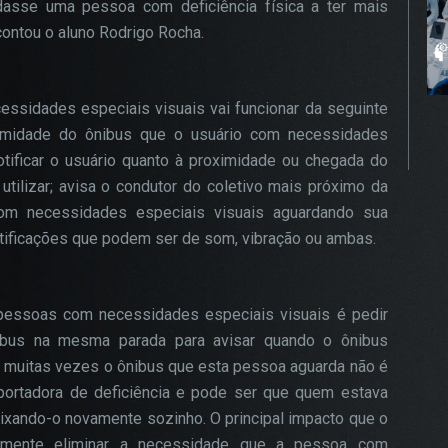
udasse uma pessoa com deficiência física a ter mais
 contou o aluno Rodrigo Rocha.
essidades especiais visuais vai funcionar da seguinte
oximidade do ônibus que o usuário com necessidades
otificar o usuário quanto à proximidade ou chegada do
 utilizar; avisa o condutor do coletivo mais próximo da
om necessidades especiais visuais aguardando sua
otificações que podem ser de som, vibração ou ambas.
 pessoas com necessidades especiais visuais é pedir
ibus na mesma parada para avisar quando o ônibus
 muitas vezes o ônibus que esta pessoa aguarda não é
rtadora de deficiência e pode ser que quem estava
ixando-o novamente sozinho. O principal impacto que o
smente eliminar a necessidade que a pessoa com