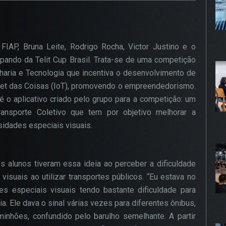
gurar seu navegador para bloquear esses cookies, algumas pa
te podem não funcionar.
FIAP, Bruna Leite, Rodrigo Rocha, Victor Justino e o
pando da Telit Cup Brasil. Trata-se de uma competição
KIES DE PUBLICIDADE
Habilitado
nharia e Tecnologia que incentiva o desenvolvimento de
rnet das Coisas (IoT), promovendo o empreendedorismo.
 cookies são estabelecidos por nossos parceiros de publici
 o aplicativo criado pelo grupo para a competição: um
 ser usados para compor um perfil sobre seus interesses e,
ansporte Coletivo que tem por objetivo melhorar a
r disso, mostrar anúncios relevantes para você em outros site
idades especiais visuais.
mações armazenadas são baseadas na identificação exclusiv
avegador e dispositivo de internet, sem armazenar diretamen
mações pessoais. Ao configurar seu navegador para bloquear
 cookies, você terá menos publicidade direcionada.
 alunos tiveram essa ideia ao perceber a dificuldade
suais ao utilizar transportes públicos. “Eu estava no
 especiais visuais tendo bastante dificuldade para
PROSSEGUIR
a. Ele dava o sinal várias vezes para diferentes ônibus,
inhões, confundido pelo barulho semelhante. A partir