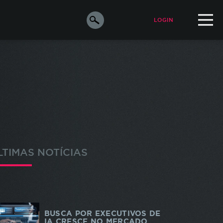
LOGIN
ALUNO
PROFESSOR
orar a
e os
s
LTIMAS NOTÍCIAS
ara
o de
m de
odos
BUSCA POR EXECUTIVOS DE
IA CRESCE NO MERCADO