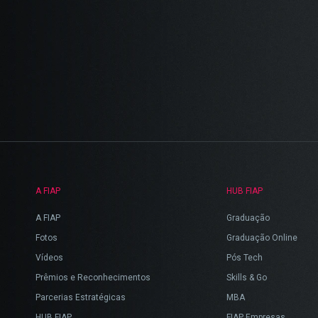
A FIAP
HUB FIAP
A FIAP
Graduação
Fotos
Graduação Online
Vídeos
Pós Tech
Prêmios e Reconhecimentos
Skills & Go
Parcerias Estratégicas
MBA
HUB FIAP
FIAP Empresas