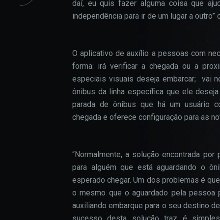
daí, eu quis fazer alguma coisa que aj
independência para ir de um lugar a outro”
O aplicativo de auxílio a pessoas com nec
forma: irá verificar a chegada ou a pr
especiais visuais deseja embarcar; vai n
ônibus da linha específica que ele deseja
parada de ônibus que há um usuário c
chegada e oferece configuração para as n
“Normalmente, a solução encontrada por
para alguém que está aguardando o ôn
esperado chegar. Um dos problemas é que
o mesmo que o aguardado pela pessoa po
auxiliando embarque para o seu destino de
sucesso desta solução traz é simple