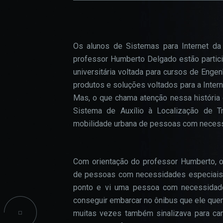
confi
CPA
do si
INICIAÇÃO CIENTÍFICA
Os alunos de Sistemas para Internet da 
PROJETOS SOCIAIS
professor Humberto Delgado estão partici
COO
universitária voltada para cursos de Enge
INFORMAÇÕES ACADÊMICAS
produtos e soluções voltados para a Inte
Estes
TALENT LAB
Mas, o que chama atenção nessa história é
podem
Sistema de Auxílio à Localização de Tr
parti
mobilidade urbana de pessoas com necess
infor
seu n
infor
esses
Com orientação do professor Humberto, os
de pessoas com necessidades especiais vi
ponto e vi uma pessoa com necessidades
conseguir embarcar no ônibus que ele queri
muitas vezes também sinalizava para cam