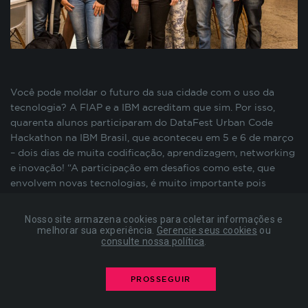
preenchimento de formulários, contagem de
visitas para a medição de performance de
páginas, entre outros. Todos armazenados sem a
possibilidade de identificação pessoal. Ao
configurar seu navegador para bloquear esses
cookies, algumas partes do site podem não
Você pode moldar o futuro da sua cidade com o uso da
funcionar.
tecnologia? A FIAP e a IBM acreditam que sim. Por isso,
quarenta alunos participaram do DataFest Urban Code
Hackathon na IBM Brasil, que aconteceu em 5 e 6 de março
COOKIES DE PUBLICIDADE
– dois dias de muita codificação, aprendizagem, networking
e inovação! “A participação em desafios como este, que
envolvem novas tecnologias, é muito importante pois
Estes cookies são estabelecidos por nossos
contagia e motiva nossos estudantes” afirmou Agesandro
parceiros de publicidade e podem ser usados para
Scarpioni, coordenador do curso de Sistemas de
compor um perfil sobre seus interesses e, a partir
Nosso site armazena cookies para coletar informações e
Informação.
disso, mostrar anúncios relevantes para você em
melhorar sua experiência.
Gerencie seus cookies
ou
consulte nossa política
.
outros sites. As informações armazenadas são
O desafio proposto pela Big Blue foi “como usar a
baseadas na identificação exclusiva do seu
tecnologia para ter uma cidade dos sonhos?”. Os
navegador e dispositivo de internet, sem
PROSSEGUIR
participantes foram divididos em grupos e imediatamente
armazenar diretamente informações pessoais. Ao
colocaram mãos na massa. Fizeram brainstorming com
configurar seu navegador para bloquear esses