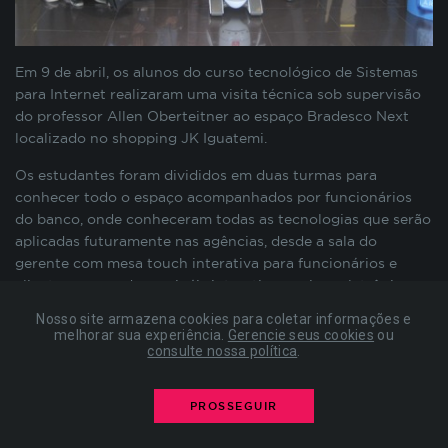
preenchimento de formulários, contagem de
visitas para a medição de performance de
páginas, entre outros. Todos armazenados sem a
Em 9 de abril, os alunos do curso tecnológico de Sistemas
possibilidade de identificação pessoal. Ao
para Internet realizaram uma visita técnica sob supervisão
configurar seu navegador para bloquear esses
do professor Allen Oberteitner ao espaço Bradesco Next
cookies, algumas partes do site podem não
localizado no shopping JK Iguatemi.
funcionar.
Os estudantes foram divididos em duas turmas para
conhecer todo o espaço acompanhados por funcionários
COOKIES DE PUBLICIDADE
do banco, onde conheceram todas as tecnologias que serão
aplicadas futuramente nas agências, desde a sala do
gerente com mesa touch interativa para funcionários e
Estes cookies são estabelecidos por nossos
clientes, passando a painéis interativos, caixas eletrônicos
parceiros de publicidade e podem ser usados para
modernos, além de um simpático robô chamado LINK.
compor um perfil sobre seus interesses e, a partir
Nosso site armazena cookies para coletar informações e
disso, mostrar anúncios relevantes para você em
melhorar sua experiência.
Gerencie seus cookies
ou
Ao final, os alunos foram apresentados a uma nova
consulte nossa política
.
outros sites. As informações armazenadas são
tecnologia de depósito de cheque através de um aplicativo
baseadas na identificação exclusiva do seu
para celular que já está sendo implementada pelo banco: o
navegador e dispositivo de internet, sem
PROSSEGUIR
cliente não precisa mais ir a uma agência física para
armazenar diretamente informações pessoais. Ao
depositar cheques – basta fotografá-lo e enviar os dados
configurar seu navegador para bloquear esses