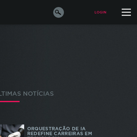
LOGIN
ALUNO
PROFESSOR
orar a
e os
s
LTIMAS NOTÍCIAS
ara
o de
m de
ORQUESTRAÇÃO DE IA
odos
REDEFINE CARREIRAS EM