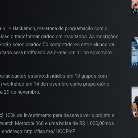
gurar seu navegador para bloquear esses cookies, algumas pa
te podem não funcionar.
iza o 1º Hackathon, maratona de programação com o
icas e transformar dados em resultados. As inscrições
KIES DE PUBLICIDADE
Habilitado
 Serão selecionados 50 competidores entre alunos da
ultado será notificado via e-mail em 11 de novembro.
 cookies são estabelecidos por nossos parceiros de publici
 ser usados para compor um perfil sobre seus interesses e,
r disso, mostrar anúncios relevantes para você em outros site
 participantes estarão divididos em 10 grupos com
mações armazenadas são baseadas na identificação exclusiv
 um workshop em 14 de novembro como preparatório
avegador e dispositivo de internet, sem armazenar diretamen
 e 29 de novembro.
mações pessoais. Ao configurar seu navegador para bloquear
 cookies, você terá menos publicidade direcionada.
 100k de investimento para desenvolver o projeto e
watch Motorola 360 e uma bolsa de R$ 1.000,00 nos
PROSSEGUIR
o endereço: http://fiap.me/1iCOFmF