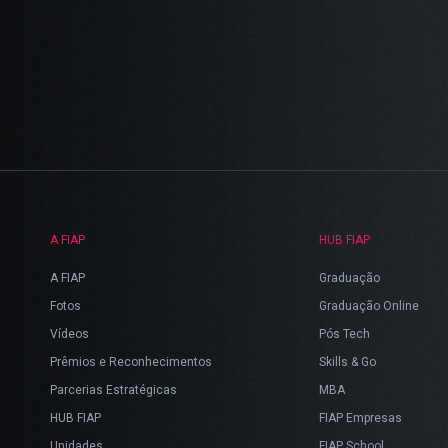
A FIAP
HUB FIAP
A FIAP
Graduação
Fotos
Graduação Online
Vídeos
Pós Tech
Prêmios e Reconhecimentos
Skills & Go
Parcerias Estratégicas
MBA
HUB FIAP
FIAP Empresas
Unidades
FIAP School