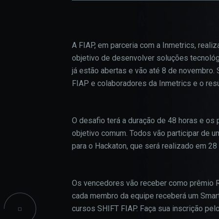
confi
CPA
do si
INICIAÇÃO CIENTÍFICA
A FIAP, em parceria com a Inmetrics, real
PROJETOS SOCIAIS
objetivo de desenvolver soluções tecnológ
COO
já estão abertas e vão até 8 de novembro.
INFORMAÇÕES ACADÊMICAS
FIAP e colaboradores da Inmetrics e o res
Estes
TALENT LAB
podem
parti
O desafio terá a duração de 48 horas e os
infor
objetivo comum. Todos vão participar de
seu n
para o Hackaton, que será realizado em 28
infor
esses
Os vencedores vão receber como prêmio R$
cada membro da equipe receberá um Smart
cursos SHIFT FIAP. Faça sua inscrição pel