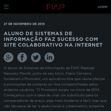
LOGIN
CONFIGURE SEUS COOKIES
ALUNO
27 DE NOVEMBRO DE 2015
PROFESSOR
Pensando em nossos alunos, fazemos o uso de
ALUNO DE SISTEMAS DE
cookies para melhorar a experiência de
INFORMAÇÃO FAZ SUCESSO COM
navegação em nosso site e otimizar
GRADUAÇÃO
SITE COLABORATIVO NA INTERNET
constantemente os nossos serviços. Os cookies
MBA
s
TECH
armazenam temporariamente algumas
informações básicas da sua interação com as
GLOBAL MBA
s
nossas páginas.
O aluno de Sistemas de Informação da FIAP, Raphael
PÓS TECH
Naswaty Pawlik, junto ao seu sócio, Fabio Carneiro,
COOKIES INDISPENSÁVEIS
FIAP ON
fundaram o Promobit, um aplicativo/site que reúne ofertas
e promoções de compras on-line compartilhadas pelos
FIAP EMPRESAS
Estes cookies não podem ser desativados pois
próprios usuários. “O Promobit surgiu no início de 2014.
são necessários para que o site funcione
Começamos com a ideia de criar um substituto para os
FIAP
corretamente ou para melhorar o desempenho
comparadores de preço, algo mais moderno e fácil, mas que
funcionalidades diversas. Eles estão relacionados
ALUN
não deixasse de ter o apelo social e colaborativo, presente
com a realização de login no Portal do Aluno, o