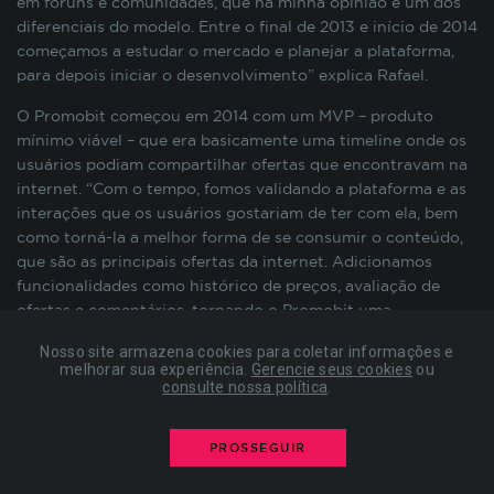
em fóruns e comunidades, que na minha opinião é um dos
preenchimento de formulários, contagem de
diferenciais do modelo. Entre o final de 2013 e início de 2014
visitas para a medição de performance de
começamos a estudar o mercado e planejar a plataforma,
páginas, entre outros. Todos armazenados sem a
para depois iniciar o desenvolvimento” explica Rafael.
possibilidade de identificação pessoal. Ao
configurar seu navegador para bloquear esses
O Promobit começou em 2014 com um MVP – produto
cookies, algumas partes do site podem não
mínimo viável – que era basicamente uma
timeline
onde os
funcionar.
usuários podiam compartilhar ofertas que encontravam na
internet. “Com o tempo, fomos validando a plataforma e as
interações que os usuários gostariam de ter com ela, bem
COOKIES DE PUBLICIDADE
como torná-la a melhor forma de se consumir o conteúdo,
que são as principais ofertas da internet. Adicionamos
funcionalidades como histórico de preços, avaliação de
Estes cookies são estabelecidos por nossos
ofertas e comentários, tornando o Promobit uma
parceiros de publicidade e podem ser usados para
plataforma mais completa” ressalta o fundador.
compor um perfil sobre seus interesses e, a partir
Nosso site armazena cookies para coletar informações e
disso, mostrar anúncios relevantes para você em
melhorar sua experiência.
Gerencie seus cookies
ou
A colaboração dos usuários, em conjunto com a curadoria
consulte nossa política
.
outros sites. As informações armazenadas são
do serviço, permite um conteúdo seguro. A comunidade
baseadas na identificação exclusiva do seu
criada em torno da plataforma avalia as ofertas e tira
navegador e dispositivo de internet, sem
dúvidas, dando força ao consumidor. Diariamente, são mais
PROSSEGUIR
armazenar diretamente informações pessoais. Ao
de 150 ofertas imperdíveis, 400 mil sessões e R$ 2 milhões
configurar seu navegador para bloquear esses