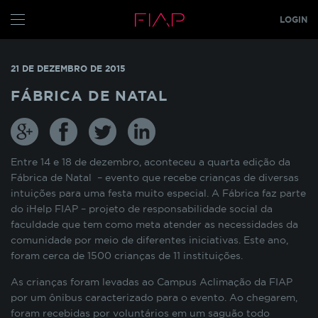
LOGIN
CONFIGURE SEUS COOKIES
ALUNO
21 DE DEZEMBRO DE 2015
PROFESSOR
Pensando em nossos alunos, fazemos o uso de
FÁBRICA DE NATAL
cookies para melhorar a experiência de
navegação em nosso site e otimizar
GRADUAÇÃO
constantemente os nossos serviços. Os cookies
MBA
s
TECH
armazenam temporariamente algumas
informações básicas da sua interação com as
Entre 14 e 18 de dezembro, aconteceu a quarta edição da
GLOBAL MBA
s
nossas páginas.
Fábrica de Natal – evento que recebe crianças de diversas
intuições para uma festa muito especial. A Fábrica faz parte
PÓS TECH
do iHelp FIAP – projeto de responsabilidade social da
COOKIES INDISPENSÁVEIS
FIAP ON
faculdade que tem como meta atender as necessidades da
comunidade por meio de diferentes iniciativas. Este ano,
FIAP EMPRESAS
Estes cookies não podem ser desativados pois
foram cerca de 1500 crianças de 11 instituições.
são necessários para que o site funcione
FIAP
As crianças foram levadas ao Campus Aclimação da FIAP
corretamente ou para melhorar o desempenho
por um ônibus caracterizado para o evento. Ao chegarem,
funcionalidades diversas. Eles estão relacionados
ALUN
com a realização de login no Portal do Aluno, o
foram recebidas por voluntários em um saguão todo