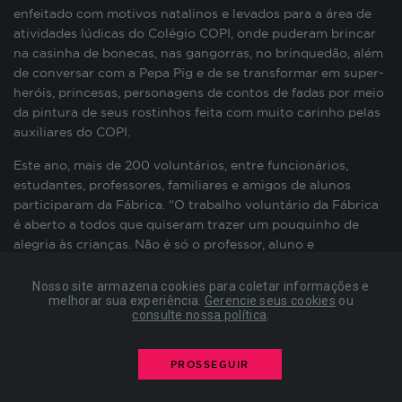
preenchimento de formulários, contagem de
enfeitado com motivos natalinos e levados para a área de
visitas para a medição de performance de
atividades lúdicas do Colégio COPI, onde puderam brincar
páginas, entre outros. Todos armazenados sem a
na casinha de bonecas, nas gangorras, no brinquedão, além
possibilidade de identificação pessoal. Ao
de conversar com a Pepa Pig e de se transformar em super-
configurar seu navegador para bloquear esses
heróis, princesas, personagens de contos de fadas por meio
cookies, algumas partes do site podem não
da pintura de seus rostinhos feita com muito carinho pelas
funcionar.
auxiliares do COPI.
Este ano, mais de 200 voluntários, entre funcionários,
estudantes, professores, familiares e amigos de alunos
COOKIES DE PUBLICIDADE
participaram da Fábrica. “O trabalho voluntário da Fábrica
é aberto a todos que quiseram trazer um pouquinho de
Estes cookies são estabelecidos por nossos
alegria às crianças. Não é só o professor, aluno e
parceiros de publicidade e podem ser usados para
funcionário – foi a comunidade em geral que veio nos
compor um perfil sobre seus interesses e, a partir
ajudar doando brinquedos, participando da Fábrica ”
Nosso site armazena cookies para coletar informações e
disso, mostrar anúncios relevantes para você em
melhorar sua experiência.
Gerencie seus cookies
ou
explicou o professor Reinaldo Belizário, coordenador
consulte nossa política
.
outros sites. As informações armazenadas são
Belizário.
baseadas na identificação exclusiva do seu
navegador e dispositivo de internet, sem
As instituições beneficiadas foram: Centro de Educação
PROSSEGUIR
armazenar diretamente informações pessoais. Ao
Infantil Liberdade, Centro de Educação Infantil Oficina da
configurar seu navegador para bloquear esses
Criança, Creche Ipiranga, Creche Estrela da Manhã, Lar de