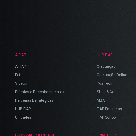
A FIAP
HUB FIAP
A FIAP
Graduação
Fotos
Graduação Online
Vídeos
Pós Tech
Prêmios e Reconhecimentos
Skills & Go
Parcerias Estratégicas
MBA
HUB FIAP
FIAP Empresas
Unidades
FIAP School
COMISSÃO PRÓPRIA DE
LINKS ÚTEIS