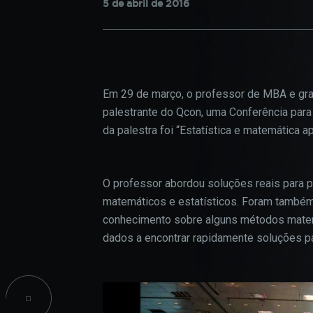
5 de abril de 2016
confi
CPA
do si
INICIAÇÃO CIENTÍFICA
PROJETOS SOCIAIS
COO
Em 29 de março, o professor de MBA e gra
INFORMAÇÕES ACADÊMICAS
palestrante do Qcon, uma Conferência par
Estes
da palestra foi “Estatística e matemática a
TALENT LAB
podem
parti
infor
O professor abordou soluções reais para 
seu n
matemáticos e estatísticos. Foram também
infor
conhecimento sobre alguns métodos matemá
esses
dados a encontrar rapidamente soluções 