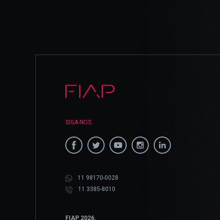
SIGA-NOS
11 98170-0028
11 3385-8010
FIAP 2026.