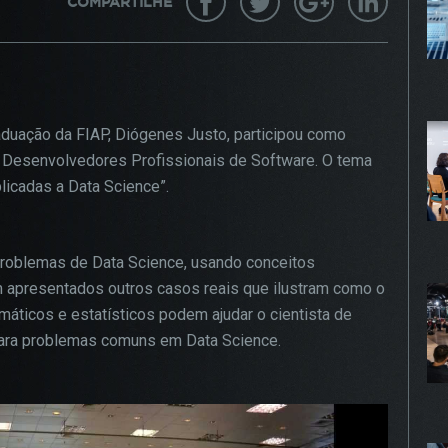
COMPARTILHE
gurar seu navegador para bloquear esses cookies, algumas pa
te podem não funcionar.
KIES DE PUBLICIDADE
Habilitado
duação da FIAP, Diógenes Justo, participou como
a Desenvolvedores Profissionais de Software. O tema
 cookies são estabelecidos por nossos parceiros de publici
plicadas a Data Science”.
 ser usados para compor um perfil sobre seus interesses e,
r disso, mostrar anúncios relevantes para você em outros site
mações armazenadas são baseadas na identificação exclusiv
problemas de Data Science, usando conceitos
avegador e dispositivo de internet, sem armazenar diretamen
 apresentados outros casos reais que ilustram como o
mações pessoais. Ao configurar seu navegador para bloquear
ticos e estatísticos podem ajudar o cientista de
 cookies, você terá menos publicidade direcionada.
para problemas comuns em Data Science.
PROSSEGUIR