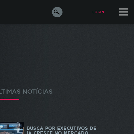
LOGIN
ALUNO
PROFESSOR
orar a
e os
s
LTIMAS NOTÍCIAS
ara
o de
m de
odos
BUSCA POR EXECUTIVOS DE
IA CRESCE NO MERCADO