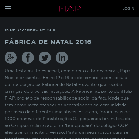
LOGIN
CONFIGURE SEUS COOKIES
ALUNO
16 DE DEZEMBRO DE 2016
PROFESSOR
Pensando em nossos alunos, fazemos o uso de
FÁBRICA DE NATAL 2016
cookies para melhorar a experiência de
navegação em nosso site e otimizar
GRADUAÇÃO
constantemente os nossos serviços. Os cookies
MBA
s
TECH
armazenam temporariamente algumas
informações básicas da sua interação com as
Uma festa muito especial, com direito a brincadeiras, Papai
GLOBAL MBA
s
nossas páginas.
Noel e presentes. Entre 12 e 16 de dezembro, aconteceu a
quinta edição da Fábrica de Natal – evento que recebe
PÓS TECH
crianças de diversas intuições. A Fábrica faz parte do iHelp
COOKIES INDISPENSÁVEIS
FIAP ON
FIAP, projeto de responsabilidade social da faculdade que
tem como meta atender as necessidades da comunidade
FIAP EMPRESAS
Estes cookies não podem ser desativados pois
por meio de diferentes iniciativas. Este ano, foram mais de
são necessários para que o site funcione
1000 crianças de 11 instituições.Os pequenos foram levados
FIAP
corretamente ou para melhorar o desempenho
ao Campus Aclimação e no “brinquedão” do colégio COPI
funcionalidades diversas. Eles estão relacionados
ALUN
eles tiveram muita diversão. Pintaram seus rostos para se
com a realização de login no Portal do Aluno, o