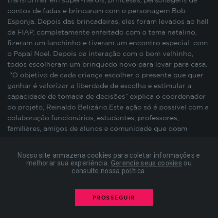
transformar em super-heróis, princesas, personagens de
preenchimento de formulários, contagem de
contos de fadas e brincaram com o personagem Bob
visitas para a medição de performance de
Esponja. Depois das brincadeiras, eles foram levados ao hall
páginas, entre outros. Todos armazenados sem a
da FIAP, completamente enfeitado com o tema natalino,
possibilidade de identificação pessoal. Ao
fizeram um lanchinho e tiveram um encontro especial: com
configurar seu navegador para bloquear esses
o Papai Noel. Depois da interação com o bom velhinho,
cookies, algumas partes do site podem não
todos escolheram um brinquedo novo para levar para casa.
funcionar.
“O objetivo de cada criança escolher o presente que quer
ganhar é valorizar a liberdade de escolha e estimular a
capacidade de tomada de decisões” explica o coordenador
COOKIES DE PUBLICIDADE
do projeto, Reinaldo Belizário.Esta ação só é possível com a
colaboração funcionários, estudantes, professores,
familiares, amigos de alunos e comunidade que doam
Estes cookies são estabelecidos por nossos
brinquedos e trabalham como voluntários na festa.Nesta
parceiros de publicidade e podem ser usados para
edição, houve a colaboração de uma moradora da região do
compor um perfil sobre seus interesses e, a partir
Nosso site armazena cookies para coletar informações e
Campus Aclimação, Renata Sakata. Ela se prontificou a doar
disso, mostrar anúncios relevantes para você em
melhorar sua experiência.
Gerencie seus cookies
ou
consulte nossa política
.
doces feitos por ela mesma para oferecer às crianças.
outros sites. As informações armazenadas são
“Quando ajudamos as crianças, recebemos a alegria delas
baseadas na identificação exclusiva do seu
de volta, é uma troca recíproca. É muito importante
navegador e dispositivo de internet, sem
PROSSEGUIR
armazenar diretamente informações pessoais. Ao
promover eventos como este, porque existem muitas
configurar seu navegador para bloquear esses
crianças precisando de um pouco de carinho e atenção. Se