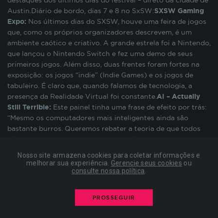
destaques dos últimos dias do festival – direto da cidade de
preenchimento de formulários, contagem de
Austin.Diário de bordo, dias 7 e 8 no SxSW:
SXSW Gaming
visitas para a medição de performance de
Expo:
Nos últimos dias do SXSW, houve uma feira de jogos
páginas, entre outros. Todos armazenados sem a
que, como os próprios organizadores descrevem, é um
possibilidade de identificação pessoal. Ao
ambiente caótico e criativo. A grande estrela foi a Nintendo,
configurar seu navegador para bloquear esses
que lançou o Nintendo Switch e fez uma demo de seus
cookies, algumas partes do site podem não
primeiros jogos. Além disso, duas frentes foram fortes na
funcionar.
exposição: os jogos “indie” (Indie Games) e os jogos de
tabuleiro. É claro que, quando falamos de tecnologia, a
presença da Realidade Virtual foi constante.
AI – Actually
COOKIES DE PUBLICIDADE
Still Terrible:
Este painel tinha uma frase de efeito por trás:
“Mesmo os computadores mais inteligentes ainda são
bastante burros. Queremos rebater a teoria de que todos
Estes cookies são estabelecidos por nossos
nós vamos morrer por causa dos robôs”. Mesmo com
parceiros de publicidade e podem ser usados para
muitos avanços da Inteligência Artificial (IA), ainda estamos
compor um perfil sobre seus interesses e, a partir
Nosso site armazena cookies para coletar informações e
no jardim da infância em relação ao seu potencial. Esta
disso, mostrar anúncios relevantes para você em
melhorar sua experiência.
Gerencie seus cookies
ou
consulte nossa política
.
sessão buscou entender quais são as reais aplicações da IA
outros sites. As informações armazenadas são
atualmente e se realmente podemos estar criando um
baseadas na identificação exclusiva do seu
“apocalipse humano”. Na visão dos painelistas, ainda
navegador e dispositivo de internet, sem
PROSSEGUIR
armazenar diretamente informações pessoais. Ao
estamos engatinhando e as máquinas estão sendo criadas
configurar seu navegador para bloquear esses
para o aumento das capacidades humanas, e não para sua