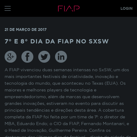
LOGIN
CONFIGURE SEUS COOKIES
ALUNO
21 DE MARÇO DE 2017
PROFESSOR
Pensando em nossos alunos, fazemos o uso de
7° E 8° DIA DA FIAP NO SXSW
cookies para melhorar a experiência de
navegação em nosso site e otimizar
GRADUAÇÃO
constantemente os nossos serviços. Os cookies
MBA
s
TECH
armazenam temporariamente algumas
informações básicas da sua interação com as
A FIAP vivenciou duas semanas intensas no SxSW, um dos
GLOBAL MBA
s
nossas páginas.
mais importantes festivais de criatividade, inovação e
tecnologia do mundo, que aconteceu no Texas (EUA). Os
PÓS TECH
maiores e melhores players de tecnologia e
COOKIES INDISPENSÁVEIS
FIAP ON
empreendedorismo, além de marcas que desenvolvem
grandes inovações, estiveram no evento para discutir as
FIAP EMPRESAS
Estes cookies não podem ser desativados pois
principais tendências e direções desta área. A cobertura
são necessários para que o site funcione
completa da FIAP foi feita por um time de 1ª: o diretor de
FIAP
corretamente ou para melhorar o desempenho
MBA, Eduardo Endo; o CIO da FIAP, Fernando Montanari, e
funcionalidades diversas. Eles estão relacionados
ALUN
o Head de Inovação, Guilherme Pereira. Confira os
com a realização de login no Portal do Aluno, o