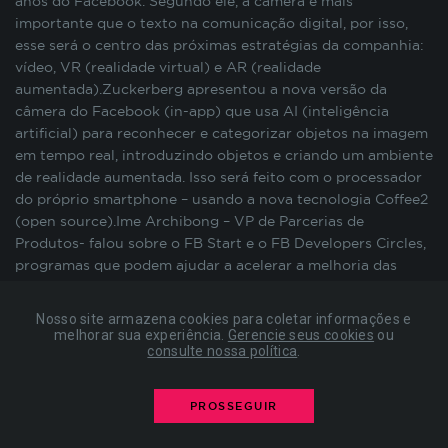
anos do Facebook. Segundo ele, a câmera é mais
preenchimento de formulários, contagem de
importante que o texto na comunicação digital, por isso,
visitas para a medição de performance de
esse será o centro das próximas estratégias da companhia:
páginas, entre outros. Todos armazenados sem a
vídeo, VR (realidade virtual) e AR (realidade
possibilidade de identificação pessoal. Ao
aumentada).Zuckerberg apresentou a nova versão da
configurar seu navegador para bloquear esses
câmera do Facebook (in-app) que usa AI (inteligência
cookies, algumas partes do site podem não
artificial) para reconhecer e categorizar objetos na imagem
funcionar.
em tempo real, introduzindo objetos e criando um ambiente
de realidade aumentada. Isso será feito com o processador
do próprio smartphone – usando a nova tecnologia Coffee2
COOKIES DE PUBLICIDADE
(open source).Ime Archibong – VP de Parcerias de
Produtos- falou sobre o FB Start e o FB Developers Circles,
programas que podem ajudar a acelerar a melhoria das
Estes cookies são estabelecidos por nossos
vidas de comunidades locais (inclusive com alguns
parceiros de publicidade e podem ser usados para
exemplos brasileiros – http://www.colab.re/). O FB Start é
compor um perfil sobre seus interesses e, a partir
Nosso site armazena cookies para coletar informações e
uma iniciativa de aceleração e premiação de startups
disso, mostrar anúncios relevantes para você em
melhorar sua experiência.
Gerencie seus cookies
ou
consulte nossa política
.
focadas na criação de aplicativos móveis e um programa de
outros sites. As informações armazenadas são
criação de comunidades de desenvolvedores locais.
baseadas na identificação exclusiva do seu
“The
navegador e dispositivo de internet, sem
Future of Video on Facebook” (Erin Connolly)
– Essa
PROSSEGUIR
armazenar diretamente informações pessoais. Ao
palestra reforçou a existência e divulgação da Live API –
configurar seu navegador para bloquear esses
que permitirá a transmissão ao vivo através de câmeras