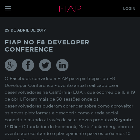
LOGIN
CONFIGURE SEUS COOKIES
ALUNO
25 DE ABRIL DE 2017
PROFESSOR
Pensando em nossos alunos, fazemos o uso de
FIAP NO F8 DEVELOPER
cookies para melhorar a experiência de
CONFERENCE
navegação em nosso site e otimizar
GRADUAÇÃO
constantemente os nossos serviços. Os cookies
MBA
s
TECH
armazenam temporariamente algumas
informações básicas da sua interação com as
GLOBAL MBA
s
nossas páginas.
O Facebook convidou a FIAP para participar do F8
Developer Conference – evento anual realizado para
PÓS TECH
desenvolvedores na Califórnia (EUA), que ocorreu de 18 a 19
COOKIES INDISPENSÁVEIS
FIAP ON
de abril. Foram mais de 50 sessões onde os
desenvolvedores puderam aprender sobre como aproveitar
FIAP EMPRESAS
Estes cookies não podem ser desativados pois
as novas plataformas e descobrir como a rede social
são necessários para que o site funcione
conecta o mundo através de seus novos produtos.
Keynote
FIAP
corretamente ou para melhorar o desempenho
1° Dia
– O fundador do Facebook, Mark Zuckerberg, abriu o
funcionalidades diversas. Eles estão relacionados
ALUN
evento apresentando o planejamento para os próximos 10
com a realização de login no Portal do Aluno, o