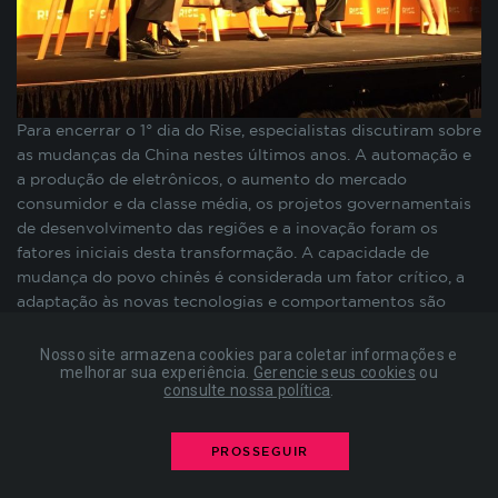
preenchimento de formulários, contagem de
visitas para a medição de performance de
páginas, entre outros. Todos armazenados sem a
possibilidade de identificação pessoal. Ao
configurar seu navegador para bloquear esses
Para encerrar o 1° dia do Rise, especialistas discutiram sobre
cookies, algumas partes do site podem não
as mudanças da China nestes últimos anos. A automação e
funcionar.
a produção de eletrônicos, o aumento do mercado
consumidor e da classe média, os projetos governamentais
de desenvolvimento das regiões e a inovação foram os
COOKIES DE PUBLICIDADE
fatores iniciais desta transformação. A capacidade de
mudança do povo chinês é considerada um fator crítico, a
Estes cookies são estabelecidos por nossos
adaptação às novas tecnologias e comportamentos são
parceiros de publicidade e podem ser usados para
muito importantes.Não é preciso mais ir para o Vale do
compor um perfil sobre seus interesses e, a partir
Silício em busca de investimentos. A China é um país de alta
Nosso site armazena cookies para coletar informações e
disso, mostrar anúncios relevantes para você em
melhorar sua experiência.
Gerencie seus cookies
ou
liquidez e não há falta de capital para empresas de
consulte nossa política
.
outros sites. As informações armazenadas são
tecnologia. No último natal, 46 bilhões de transações
baseadas na identificação exclusiva do seu
financeiras aconteceram pelo WeChat (uma espécie de
navegador e dispositivo de internet, sem
WhatsApp) em 5 dias.A Engenharia teve uma grande
PROSSEGUIR
armazenar diretamente informações pessoais. Ao
evolução e uma importante mudança ocorreu: o Made in
configurar seu navegador para bloquear esses
China passou a ser Designed in China.