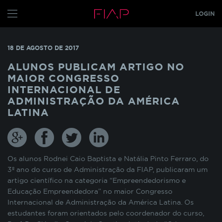
LOGIN
CONFIGURE SEUS COOKIES
ALUNO
18 DE AGOSTO DE 2017
PROFESSOR
Pensando em nossos alunos, fazemos o uso de
ALUNOS PUBLICAM ARTIGO NO
cookies para melhorar a experiência de
MAIOR CONGRESSO
navegação em nosso site e otimizar
GRADUAÇÃO
INTERNACIONAL DE
constantemente os nossos serviços. Os cookies
ADMINISTRAÇÃO DA AMÉRICA
MBA
s
TECH
armazenam temporariamente algumas
LATINA
informações básicas da sua interação com as
GLOBAL MBA
s
nossas páginas.
PÓS TECH
COOKIES INDISPENSÁVEIS
FIAP ON
Os alunos Rodnei Caio Baptista e Natália Pinto Ferraro, do
3º ano do curso de Administração da FIAP, publicaram um
FIAP EMPRESAS
Estes cookies não podem ser desativados pois
artigo científico na categoria “Empreendedorismo e
são necessários para que o site funcione
Educação Empreendedora” no maior Congresso
FIAP
corretamente ou para melhorar o desempenho
Internacional de Administração da América Latina. Os
funcionalidades diversas. Eles estão relacionados
ALUN
estudantes foram orientados pelo coordenador do curso,
com a realização de login no Portal do Aluno, o