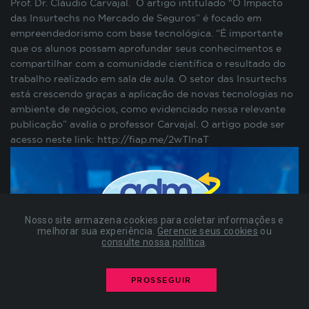
Prof. Dr. Cláudio Carvajal. O artigo intitulado “O Impacto
preenchimento de formulários, contagem de
das Insurtechs no Mercado de Seguros” é focado em
visitas para a medição de performance de
empreendedorismo com base tecnológica. “É importante
páginas, entre outros. Todos armazenados sem a
que os alunos possam aprofundar seus conhecimentos e
possibilidade de identificação pessoal. Ao
compartilhar com a comunidade científica o resultado do
configurar seu navegador para bloquear esses
trabalho realizado em sala de aula. O setor das Insurtechs
cookies, algumas partes do site podem não
está crescendo graças a aplicação de novas tecnologias no
funcionar.
ambiente de negócios, como evidenciado nessa relevante
publicação” avalia o professor Carvajal. O artigo pode ser
acesso neste link: http://fiap.me/2wTInaT
COOKIES DE PUBLICIDADE
Estes cookies são estabelecidos por nossos
parceiros de publicidade e podem ser usados para
compor um perfil sobre seus interesses e, a partir
Nosso site armazena cookies para coletar informações e
disso, mostrar anúncios relevantes para você em
melhorar sua experiência.
Gerencie seus cookies
ou
consulte nossa política
.
outros sites. As informações armazenadas são
baseadas na identificação exclusiva do seu
navegador e dispositivo de internet, sem
PROSSEGUIR
armazenar diretamente informações pessoais. Ao
configurar seu navegador para bloquear esses
VOLTAR