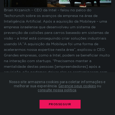
preenchimento de formulários, contagem de
visitas para a medição de performance de
Brian Krzanich – CEO da Intel – falou no palco do
páginas, entre outros. Todos armazenados sem a
Techcrunch sobre os avanços da empresa na área de
possibilidade de identificação pessoal. Ao
Inteligência Artificial. Após a aquisição da Mobileye – uma
configurar seu navegador para bloquear esses
empresa israelense que desenvolveu um sistema de
cookies, algumas partes do site podem não
prevenção de colisões para carros baseado em sistemas de
funcionar.
visão – a Intel está conseguindo criar soluções industriais
usando IA.”A aquisição da Mobileye foi uma forma de
acelerarmos nossa expertise nesta área”, explicou o CEO.
COOKIES DE PUBLICIDADE
Grandes empresas, como a Intel, podem se beneficiar muito
na interação com startups. “Precisamos manter a
mentalidade destas pessoas [empreendedores] após a
Estes cookies são estabelecidos por nossos
aquisição, não podemos deixar eles se contaminarem com
parceiros de publicidade e podem ser usados para
nossas fraquezas. Investimos mais de US$1 Bilhão em
compor um perfil sobre seus interesses e, a partir
Nosso site armazena cookies para coletar informações e
aquisições de startups de inteligência artificial para garantir
disso, mostrar anúncios relevantes para você em
melhorar sua experiência.
Gerencie seus cookies
ou
que possamos ter um portfólio amplo de soluções e
consulte nossa política
.
outros sites. As informações armazenadas são
competências. “, conclui Krzanich.
baseadas na identificação exclusiva do seu
navegador e dispositivo de internet, sem
PROSSEGUIR
armazenar diretamente informações pessoais. Ao
configurar seu navegador para bloquear esses