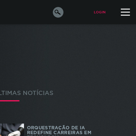
LOGIN
ALUNO
PROFESSOR
orar a
e os
s
LTIMAS NOTÍCIAS
ara
o de
m de
ORQUESTRAÇÃO DE IA
odos
REDEFINE CARREIRAS EM