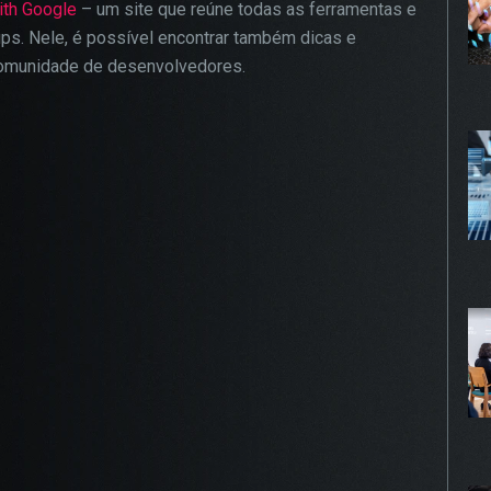
ith Google
– um site que reúne todas as ferramentas e
gurar seu navegador para bloquear esses cookies, algumas pa
ups. Nele, é possível encontrar também dicas e
te podem não funcionar.
 comunidade de desenvolvedores.
KIES DE PUBLICIDADE
Habilitado
 cookies são estabelecidos por nossos parceiros de publici
 ser usados para compor um perfil sobre seus interesses e,
r disso, mostrar anúncios relevantes para você em outros site
mações armazenadas são baseadas na identificação exclusiv
avegador e dispositivo de internet, sem armazenar diretamen
mações pessoais. Ao configurar seu navegador para bloquear
 cookies, você terá menos publicidade direcionada.
PROSSEGUIR