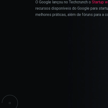
O Google lançou no Techcrunch o
Startup w
confi
recursos disponíveis do Google para start
CPA
do si
melhores práticas, além de fóruns para a
INICIAÇÃO CIENTÍFICA
PROJETOS SOCIAIS
COO
INFORMAÇÕES ACADÊMICAS
Estes
TALENT LAB
podem
parti
infor
seu n
infor
esses