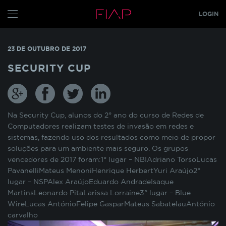
LOGIN
CONFIGURE SEUS COOKIES
ALUNO
23 DE OUTUBRO DE 2017
PROFESSOR
Pensando em nossos alunos, fazemos o uso de
SECURITY CUP
cookies para melhorar a experiência de
navegação em nosso site e otimizar
GRADUAÇÃO
constantemente os nossos serviços. Os cookies
MBA
s
TECH
armazenam temporariamente algumas
informações básicas da sua interação com as
Na Security Cup, alunos do 2° ano do curso de Redes de
GLOBAL MBA
s
nossas páginas.
Computadores realizam testes de invasão em redes e
sistemas, fazendo uso dos resultados como meio de propor
PÓS TECH
soluções para um ambiente mais seguro. Os grupos
COOKIES INDISPENSÁVEIS
FIAP ON
vencedores de 2017 foram:1° lugar – NBIAdriano TorsoLucas
PavanelliMateus MenoniHenrique HerbertYuri Araújo2°
FIAP EMPRESAS
Estes cookies não podem ser desativados pois
lugar – NSPAlex AraújoEduardo AndradeIsaque
são necessários para que o site funcione
MartinsLeonardo PitaLarissa Lorraine3° lugar – Blue
FIAP
corretamente ou para melhorar o desempenho
WireLucas AntónioFelipe GasparMateus SabatelauAntónio
funcionalidades diversas. Eles estão relacionados
ALUN
carvalho
com a realização de login no Portal do Aluno, o