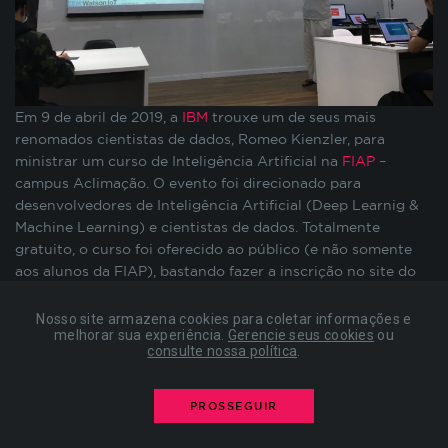
preenchimento de formulários, contagem de
visitas para a medição de performance de
páginas, entre outros. Todos armazenados sem a
possibilidade de identificação pessoal. Ao
configurar seu navegador para bloquear esses
Em 9 de abril de 2019, a
IBM
trouxe um de seus mais
cookies, algumas partes do site podem não
renomados cientistas de dados, Romeo Kienzler, para
funcionar.
ministrar um curso de Inteligência Artificial na
FIAP
–
campus Aclimação. O evento foi direcionado para
desenvolvedores de Inteligência Artificial (Deep Learnig &
COOKIES DE PUBLICIDADE
Machine Learning) e cientistas de dados. Totalmente
gratuito, o curso foi oferecido ao público (e não somente
Estes cookies são estabelecidos por nossos
aos alunos da FIAP), bastando fazer a inscrição no site do
parceiros de publicidade e podem ser usados para
evento. Ao final, todos os participantes receberam
compor um perfil sobre seus interesses e, a partir
certificação.Intitulado “Building Brains – Parallel training
Nosso site armazena cookies para coletar informações e
disso, mostrar anúncios relevantes para você em
melhorar sua experiência.
Gerencie seus cookies
ou
strategies of large-scale deep learning neural networks”, o
consulte nossa política
.
outros sites. As informações armazenadas são
curso mostrou como funciona o treinamento de uma rede
baseadas na identificação exclusiva do seu
neural e como ela pode ser paralelizada em clusters de GPU
navegador e dispositivo de internet, sem
de larga escala usado paralelismo entre modelos,
PROSSEGUIR
armazenar diretamente informações pessoais. Ao
intramodelo, dados e pipelines. Para fins de demonstração,
configurar seu navegador para bloquear esses
Romeo Kienzler utilizou o TensorFlow 2.0.Romeo Kienler é