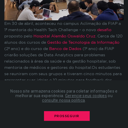
preenchimento de formulários, contagem de
visitas para a medição de performance de
páginas, entre outros. Todos armazenados sem a
possibilidade de identificação pessoal. Ao
Em 30 de abril, aconteceu no campus Aclimação da FIAP a
configurar seu navegador para bloquear esses
1ª mentoria do Health Tech Challenge – o novo
desafio
cookies, algumas partes do site podem não
proposto pelo
Hospital Alemão Oswaldo Cruz
. Cerca de 120
funcionar.
alunos dos cursos de
Gestão de Tecnologia da Informação
(2º ano) e do curso de
Banco de Dados
(1º ano) da FIAP
criarão soluções de Data Analytics para problemas
COOKIES DE PUBLICIDADE
relacionados à área da saúde e da gestão hospitalar, sob
mentoria de médicos e gestores do hospital.Os estudantes
se reuniram com seus grupos e tiveram cinco minutos para
Estes cookies são estabelecidos por nossos
apresentar suas ideias e 10 minutos para feedback dos
parceiros de publicidade e podem ser usados para
mentores. Gustavo Prado, (Gerente de Inovação e Educação
compor um perfil sobre seus interesses e, a partir
Nosso site armazena cookies para coletar informações e
Médica) e Kenneth Almeida (Superintendente de Inovação
disso, mostrar anúncios relevantes para você em
melhorar sua experiência.
Gerencie seus cookies
ou
Pesquisa e Educação) foram os mentores do Hospital
consulte nossa política
.
outros sites. As informações armazenadas são
Oswaldo Cruz, os professores Eli Pedroso, João Menk e
baseadas na identificação exclusiva do seu
Alcides Araújo, da FIAP, auxiliaram os alunos nas
navegador e dispositivo de internet, sem
PROSSEGUIR
mentorias.Em suas apresentações, os grupos mostraram um
armazenar diretamente informações pessoais. Ao
problema que encontraram no hospital, uma solução que
configurar seu navegador para bloquear esses