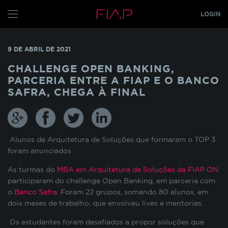
LOGIN
CONFIGURE SEUS COOKIES
ALUNO
9 DE ABRIL DE 2021
PROFESSOR
Pensando em nossos alunos, fazemos o uso de
CHALLENGE OPEN BANKING,
cookies para melhorar a experiência de
PARCERIA ENTRE A FIAP E O BANCO
navegação em nosso site e otimizar
GRADUAÇÃO
SAFRA, CHEGA À FINAL
constantemente os nossos serviços. Os cookies
MBA
s
TECH
armazenam temporariamente algumas
informações básicas da sua interação com as
GLOBAL MBA
s
nossas páginas.
Alunos de Arquitetura de Soluções que formaram o TOP 3
PÓS TECH
foram anunciados
COOKIES INDISPENSÁVEIS
FIAP ON
As turmas do
MBA em Arquitetura de Soluções da FIAP ON
FIAP EMPRESAS
participaram do challenge Open Banking, em parceria com
Estes cookies não podem ser desativados pois
o
Banco Safra
são necessários para que o site funcione
. Foram 22 grupos, somando 80 alunos, em
FIAP
corretamente ou para melhorar o desempenho
dois meses de trabalho, que envolveu lives e mentorias.
funcionalidades diversas. Eles estão relacionados
ALUN
Os estudantes foram desafiados a propor soluções que
com a realização de login no Portal do Aluno, o