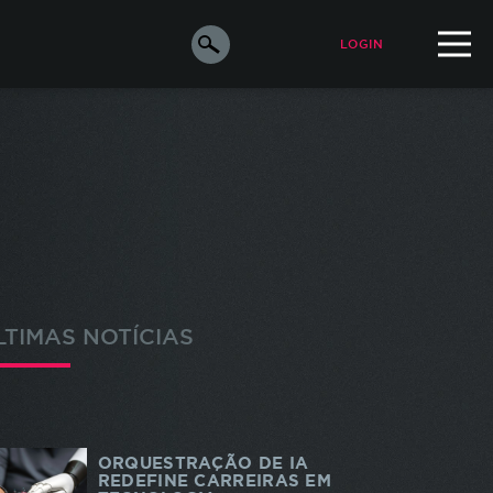
LOGIN
ALUNO
PROFESSOR
orar a
e os
s
LTIMAS NOTÍCIAS
ara
o de
m de
ORQUESTRAÇÃO DE IA
odos
REDEFINE CARREIRAS EM