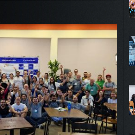
gurar seu navegador para bloquear esses cookies, algumas pa
te podem não funcionar.
KIES DE PUBLICIDADE
Habilitado
 cookies são estabelecidos por nossos parceiros de publici
 ser usados para compor um perfil sobre seus interesses e,
r disso, mostrar anúncios relevantes para você em outros site
mações armazenadas são baseadas na identificação exclusiv
avegador e dispositivo de internet, sem armazenar diretamen
mações pessoais. Ao configurar seu navegador para bloquear
 cookies, você terá menos publicidade direcionada.
PROSSEGUIR