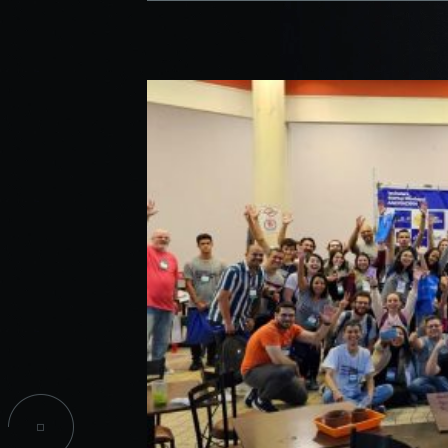
confi
CPA
do si
INICIAÇÃO CIENTÍFICA
PROJETOS SOCIAIS
COO
INFORMAÇÕES ACADÊMICAS
Estes
TALENT LAB
podem
parti
infor
seu n
infor
esses