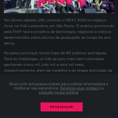
preenchimento de formulários, contagem de
visitas para a medição de performance de
páginas, entre outros. Todos armazenados sem a
No último sábado (26), ocorreu o NEXT 2024 no espaço
possibilidade de identificação pessoal. Ao
configurar seu navegador para bloquear esses
Arca, na Vila Leopodina, em São Paulo.
O evento promovido
cookies, algumas partes do site podem não
pela FIAP reúne projetos de tecnologia, negócios e ciência
funcionar.
desenvolvidos pelos alunos da graduação ao longo do ano
letivo.
No palco principal, foram mais de 80 prêmios entregues.
COOKIES DE PUBLICIDADE
Para as
challenges,
os três grupos mais bem colocados
ganharam cinco mil, três mil e dois mil reais,
respectivamente, além da medalha e do
shape
estilizado da
Estes cookies são estabelecidos por nossos
FIAP.
parceiros de publicidade e podem ser usados para
compor um perfil sobre seus interesses e, a partir
Nosso site armazena cookies para coletar informações e
Convidados especiais e influenciadores do ramo de
disso, mostrar anúncios relevantes para você em
melhorar sua experiência.
Gerencie seus cookies
ou
tecnologia também subiram ao palco para uma rápida
consulte nossa política
.
outros sites. As informações armazenadas são
conversa com os alunos. Estiveram presentes Juliana
baseadas na identificação exclusiva do seu
Bittencourt (@tech.juliana),
Gabriel Fróes e Vanessa Weber
navegador e dispositivo de internet, sem
PROSSEGUIR
do canal
Código Fonte
e Paulo Silveira da
Alura
.
armazenar diretamente informações pessoais. Ao
configurar seu navegador para bloquear esses