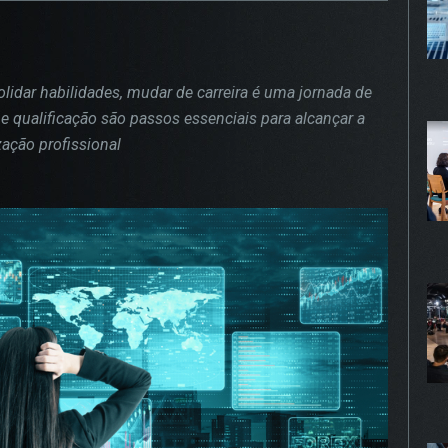
gurar seu navegador para bloquear esses cookies, algumas pa
te podem não funcionar.
olidar habilidades, mudar de carreira é uma jornada de
 qualificação são passos essenciais para alcançar a
KIES DE PUBLICIDADE
Habilitado
zação profissional
 cookies são estabelecidos por nossos parceiros de publici
 ser usados para compor um perfil sobre seus interesses e,
r disso, mostrar anúncios relevantes para você em outros site
mações armazenadas são baseadas na identificação exclusiv
avegador e dispositivo de internet, sem armazenar diretamen
mações pessoais. Ao configurar seu navegador para bloquear
 cookies, você terá menos publicidade direcionada.
PROSSEGUIR