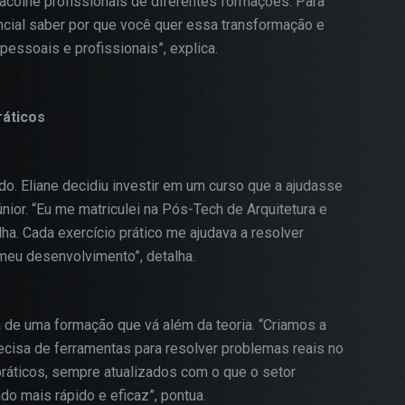
acolhe profissionais de diferentes formações. Para
ial saber por que você quer essa transformação e
essoais e profissionais”, explica.
ráticos
o. Eliane decidiu investir em um curso que a ajudasse
ior. “Eu me matriculei na Pós-Tech de Arquitetura e
a. Cada exercício prático me ajudava a resolver
 meu desenvolvimento”, detalha.
 de uma formação que vá além da teoria. “Criamos a
cisa de ferramentas para resolver problemas reais no
áticos, sempre atualizados com o que o setor
o mais rápido e eficaz”, pontua.