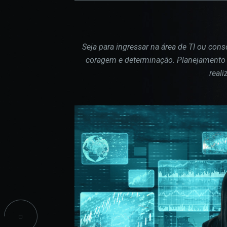
confi
CPA
do si
INICIAÇÃO CIENTÍFICA
Seja para ingressar na área de TI ou cons
PROJETOS SOCIAIS
coragem e determinação. Planejamento e
COO
reali
INFORMAÇÕES ACADÊMICAS
Estes
TALENT LAB
podem
parti
infor
seu n
infor
esses