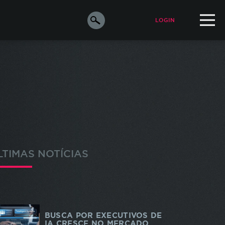
LOGIN
ALUNO
PROFESSOR
orar a
e os
s
LTIMAS NOTÍCIAS
ara
o de
m de
odos
BUSCA POR EXECUTIVOS DE
IA CRESCE NO MERCADO