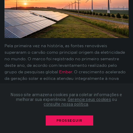
preenchimento de formulários, contagem de
visitas para a medição de performance de
páginas, entre outros. Todos armazenados sem a
possibilidade de identificação pessoal. Ao
configurar seu navegador para bloquear esses
cookies, algumas partes do site podem não
funcionar.
Pela primeira vez na história, as fontes renováveis
superaram o carvão como principal origem da eletricidade
no mundo. O marco foi registrado no primeiro semestre
COOKIES DE PUBLICIDADE
deste ano, de acordo com levantamento realizado pelo
grupo de pesquisas global
Ember
. O crescimento acelerado
da geração solar e eólica atendeu integralmente à nova
Estes cookies são estabelecidos por nossos
demanda por eletricidade, reduzindo levemente o uso de
parceiros de publicidade e podem ser usados para
combustíveis fósseis.
compor um perfil sobre seus interesses e, a partir
Nosso site armazena cookies para coletar informações e
disso, mostrar anúncios relevantes para você em
melhorar sua experiência.
Gerencie seus cookies
ou
O avanço, porém,
ocorre de forma desigual entre países
consulte nossa política
.
outros sites. As informações armazenadas são
desenvolvidos e em desenvolvimento
. Nações como China e
baseadas na identificação exclusiva do seu
Índia lideram a expansão das energias limpas, enquanto
navegador e dispositivo de internet, sem
PROSSEGUIR
Estados Unidos e União Europeia enfrentam um retrocesso
armazenar diretamente informações pessoais. Ao
temporário na participação de fontes renováveis, em razão
configurar seu navegador para bloquear esses