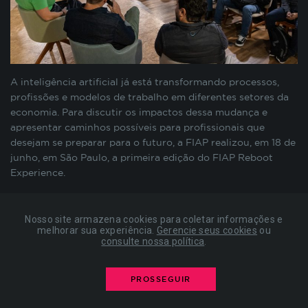
preenchimento de formulários, contagem de
visitas para a medição de performance de
páginas, entre outros. Todos armazenados sem a
possibilidade de identificação pessoal. Ao
configurar seu navegador para bloquear esses
cookies, algumas partes do site podem não
A inteligência artificial já está transformando processos,
funcionar.
profissões e modelos de trabalho em diferentes setores da
economia. Para discutir os impactos dessa mudança e
apresentar caminhos possíveis para profissionais que
desejam se preparar para o futuro, a FIAP realizou, em 18 de
COOKIES DE PUBLICIDADE
junho, em São Paulo, a primeira edição do FIAP Reboot
Experience.
Estes cookies são estabelecidos por nossos
A iniciativa, que passará ainda por Bahia (20 de junho), Rio
parceiros de publicidade e podem ser usados para
de Janeiro (27 de junho) e Porto Alegre (4 de julho), teve
compor um perfil sobre seus interesses e, a partir
Nosso site armazena cookies para coletar informações e
mais de quinhentos inscritos e foi criada para aproximar o
disso, mostrar anúncios relevantes para você em
melhorar sua experiência.
Gerencie seus cookies
ou
consulte nossa política
.
debate sobre inteligência artificial da realidade de
outros sites. As informações armazenadas são
baseadas na identificação exclusiva do seu
diferentes perfis profissionais, mostrando como a
navegador e dispositivo de internet, sem
tecnologia pode se tornar uma aliada na construção de
PROSSEGUIR
armazenar diretamente informações pessoais. Ao
novas trajetórias de carreira.
configurar seu navegador para bloquear esses