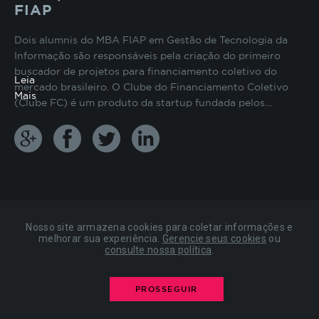
FIAP
preenchimento de formulários, contagem de
visitas para a medição de performance de
páginas, entre outros. Todos armazenados sem a
Dois alumnis do MBA FIAP em Gestão de Tecnologia da
possibilidade de identificação pessoal. Ao
Informação são responsáveis pela criação do primeiro
configurar seu navegador para bloquear esses
buscador de projetos para financiamento coletivo do
Leia
cookies, algumas partes do site podem não
mercado brasileiro. O Clube do Financiamento Coletivo
Mais
funcionar.
(Clube FC) é um produto da startup fundada pelos…
COOKIES DE PUBLICIDADE
Estes cookies são estabelecidos por nossos
parceiros de publicidade e podem ser usados para
compor um perfil sobre seus interesses e, a partir
Nosso site armazena cookies para coletar informações e
disso, mostrar anúncios relevantes para você em
melhorar sua experiência.
Gerencie seus cookies
ou
consulte nossa política
.
outros sites. As informações armazenadas são
7 DE MARÇO DE 2014
baseadas na identificação exclusiva do seu
navegador e dispositivo de internet, sem
RESULTADO DO CONCURSO
PROSSEGUIR
armazenar diretamente informações pessoais. Ao
CULTURAL PARA O SUMMER
configurar seu navegador para bloquear esses
COURSE “DESIGN THINKING NA