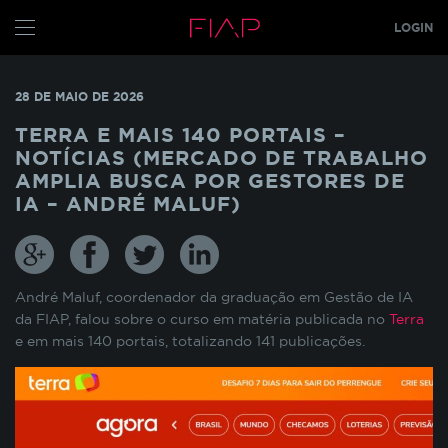
LOGIN
CONFIGURE SEUS COOKIES
ALUNO
28 DE MAIO DE 2026
PROFESSOR
Pensando em nossos alunos, fazemos o uso de
TERRA E MAIS 140 PORTAIS –
cookies para melhorar a experiência de
NOTÍCIAS (MERCADO DE TRABALHO
navegação em nosso site e otimizar
GRADUAÇÃO
AMPLIA BUSCA POR GESTORES DE
constantemente os nossos serviços. Os cookies
IA – ANDRÉ MALUF)
MBA
s
TECH
armazenam temporariamente algumas
informações básicas da sua interação com as
GLOBAL MBA
s
nossas páginas.
PÓS TECH
André Maluf, coordenador da graduação em Gestão de IA
COOKIES INDISPENSÁVEIS
FIAP ON
da FIAP, falou sobre o curso em matéria publicada no
Terra
e em mais 140 portais, totalizando 141 publicações.
FIAP EMPRESAS
Estes cookies não podem ser desativados pois
são necessários para que o site funcione
FIAP
corretamente ou para melhorar o desempenho
funcionalidades diversas. Eles estão relacionados
ALUN
com a realização de login no Portal do Aluno, o