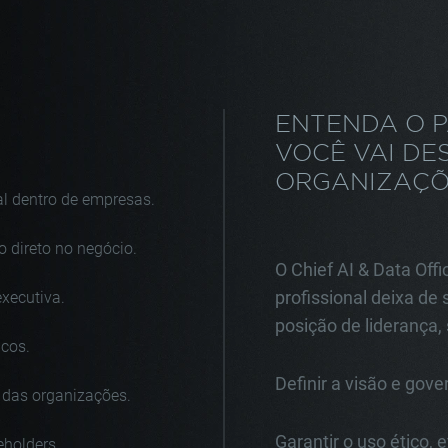
ENTENDA O 
VOCÊ VAI DE
ORGANIZAÇÕ
ial dentro de empresas.
 direto no negócio.
O Chief AI & Data Offi
profissional deixa de
executiva.
posição de liderança,
icos.
Definir a visão e gov
 das organizações.
Garantir o uso ético, e
eholders.