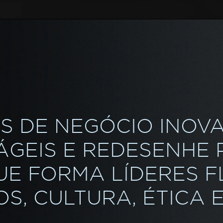
S DE NEGÓCIO INOV
 ÁGEIS E REDESENHE
UE FORMA LÍDERES F
S, CULTURA, ÉTICA E