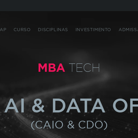
IAP
CURSO
DISCIPLINAS
INVESTIMENTO
ADMISS
Eu li e concordo com os termos da
política de privacidade
.
MBA
TECH
INE
 AI & DATA O
S
(CAIO & CDO)