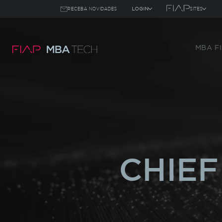
LOGIN
RECEBA NOVIDADES
SITES
RECEBA AS NOVIDADES
▾
▾
DOS 19 CURSOS DE MBA DA FIAP
MBA F
ALUNO
GRADUAÇÃO
PROFESSOR
MBA TECH
GLOBAL MBA
GRADUAÇÃO ONL
PÓS TECH
CHIEF
SKILLS & GO
FIAP EMPRESA
IHELP